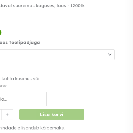
aval suuremas koguses, laos - 1200tk
Tasu kolmes võrdses
0
osas.
0% intress
Loe lähemalt
oos toolipadjaga
e kohta küsimus või
oov:
i
+
Lisa korvi
 hindadele lisandub käibemaks.