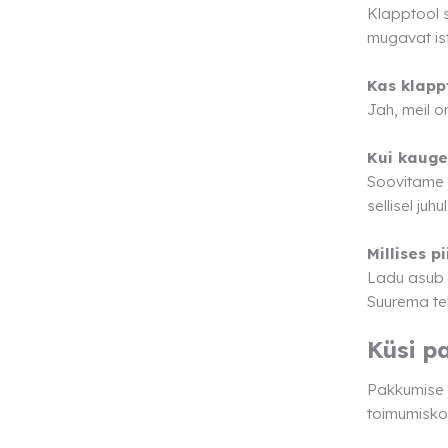
Klapptool s
mugavat is
Kas klapp
Jah, meil o
Kui kauge
Soovitame b
sellisel juh
Millises 
Ladu asub T
Suurema tel
Küsi p
Pakkumise k
toimumisko