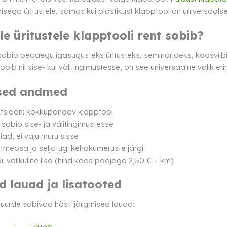
sega üritustele, samas kui plastikust klapptool on universaalse
ele üritustele klapptooli rent sobib?
obib peaaegu igasugusteks üritusteks, seminarideks, koosviibimi
bib nii sise- kui välitingimustesse, on see universaalne valik eri
ised andmed
ktsioon: kokkupandav klapptool
 sobib sise- ja välitingimustesse
iad, ei vaju muru sisse
istmeosa ja seljatugi kehakumeruste järgi
i: valikuline lisa (hind koos padjaga 2,50 € + km)
d lauad ja lisatooted
juurde sobivad hästi järgmised lauad: