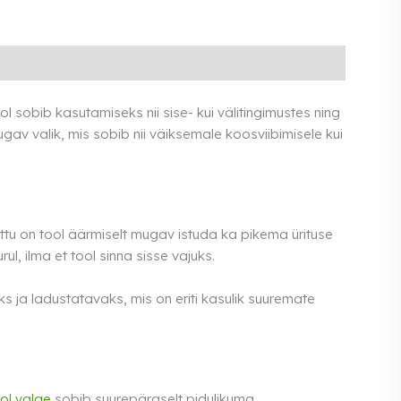
l sobib kasutamiseks nii sise- kui välitingimustes ning
ugav valik, mis sobib nii väiksemale koosviibimisele kui
õttu on tool äärmiselt mugav istuda ka pikema ürituse
l, ilma et tool sinna sisse vajuks.
ja ladustatavaks, mis on eriti kasulik suuremate
ol valge
sobib suurepäraselt pidulikuma