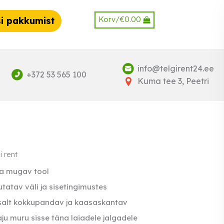
Korv/
€
0.00
i pakkumist
info@telgirent24.ee
+372 53 565 100
Kuma tee 3, Peetri
 rent
a mugav tool
tatav väli ja sisetingimustes
salt kokkupandav ja kaasaskantav
aju muru sisse täna laiadele jalgadele