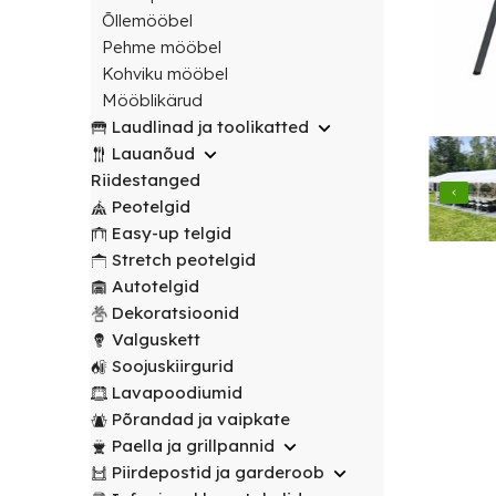
transport
peotelgid
Korv/
valitud
€
0.00
peotelgid
Puuderiiulid
Õllemööbel
vabalt
Prügikastid
Peeglid
Valgustus
sihtpunkti.
Pehme mööbel
Peomööbel
valitud
Peomööbel
Kohviku mööbel
Riidestanged
Muud
sihtpunkti.
Valguskett
POPULAARNE
Lauad
Mööblikärud
renditooted
Lauad
Loe
Meelelahutus
Laudlinad ja toolikatted
lähemalt
Lauanõud
Toolid
Loe
Peopaketid
Toolid
Lauanõud
lähemalt
/
Lavapoodiumid
POPULAARNE
/
Riidestanged
Prügikastid
Pingid
Pingid
Peotelgid
Mängud ja
Easy-up telgid
Laudlinad
meelelahutus
Mööbli
Stretch peotelgid
ja
transpordikärud
Autotelgid
toolikatted
Dekoratsioonid
Laudlinad
Ümmargused
Valguskett
ja
laudlinad
Soojuskiirgurid
toolikatted
Lavapoodiumid
Kandilised
Ümmargused
Põrandad ja vaipkate
laudlinad
laudlinad
Paella ja grillpannid
Piirdepostid ja garderoob
Toolikatted
Kandilised