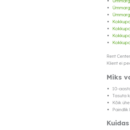
Ümmarg
Ümmarg
Ümmarg
Kokkupa
Kokkupa
Kokkupa
Kokkupa
Rent Center
Klient ei p
Miks v
10-aasta
Tasuta k
Kõik ühe
Paindlik
Kuidas