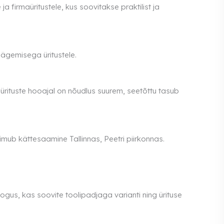
a firmaüritustele, kus soovitakse praktilist ja
nägemisega üritustele.
rituste hooajal on nõudlus suurem, seetõttu tasub
imub kättesaamine Tallinnas, Peetri piirkonnas.
gus, kas soovite toolipadjaga varianti ning ürituse