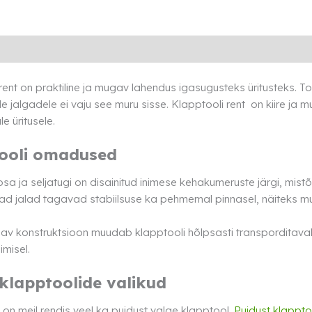
Lisainfo
Transport
Rendi info
rent on praktiline ja mugav lahendus igasugusteks üritusteks. Too
le jalgadele ei vaju see muru sisse. Klapptooli rent on kiire ja m
e üritusele.
ooli omadused
osa ja seljatugi on disainitud inimese kehakumeruste järgi, mist
iad jalad tagavad stabiilsuse ka pehmemal pinnasel, näiteks muru
 konstruktsioon muudab klapptooli hõlpsasti transporditavaks 
imisel.
 klapptoolide valikud
on meil rendis veel ka puidust valge klapptool.
Puidust klappto