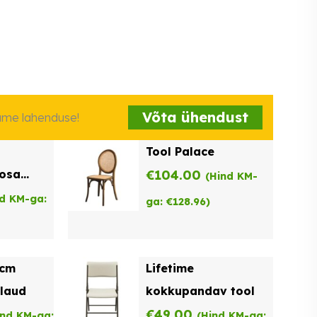
Võta ühendust
iame lahenduse!
Tool Palace
oosa
€
104.00
(Hind KM-
nd KM-ga:
ga:
€
128.96
)
2cm
Lifetime
laud
kokkupandav tool
€
49.00
ind KM-ga:
(Hind KM-ga: