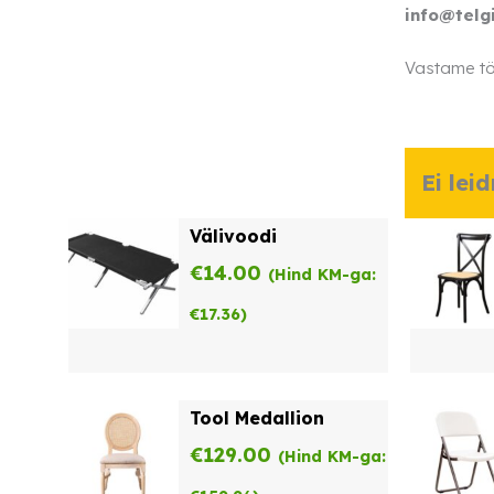
info@telg
Vastame tö
Ei lei
Välivoodi
€
14.00
(Hind KM-ga:
€
17.36
)
Tool Medallion
€
129.00
(Hind KM-ga: