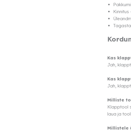
Pakkumi
Kinnitus
Üleandmi
Tagastam
Kordu
Kas klapp
Jah, klappt
Kas klapp
Jah, klappt
Milliste 
Klapptool 
laua ja too
Millistele