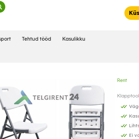
Küs
sport
Tehtud tööd
Kasulikku
Rent
Klapptooli
Väg
Kasu
Liht
Ei v