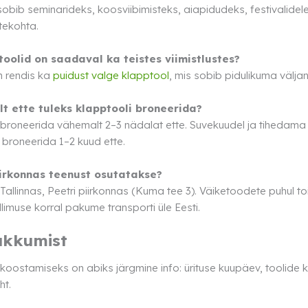
obib seminarideks, koosviibimisteks, aiapidudeks, festivalidele j
tekohta.
toolid on saadaval ka teistes viimistlustes?
n rendis ka
puidust valge klapptool
, mis sobib pidulikuma välja
lt ette tuleks klapptooli broneerida?
roneerida vähemalt 2–3 nädalat ette. Suvekuudel ja tihedama ü
ul broneerida 1–2 kuud ette.
piirkonnas teenust osutatakse?
allinnas, Peetri piirkonnas (Kuma tee 3). Väiketoodete puhul to
limuse korral pakume transporti üle Eesti.
akkumist
oostamiseks on abiks järgmine info: ürituse kuupäev, toolide ko
ht.