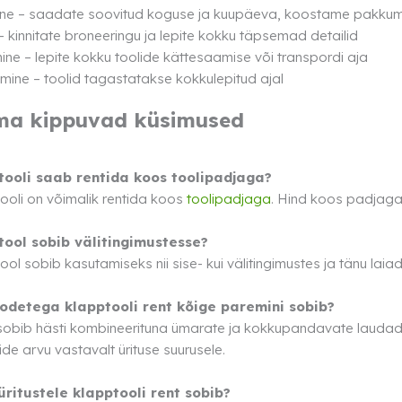
ne – saadate soovitud koguse ja kuupäeva, koostame pakkum
 – kinnitate broneeringu ja lepite kokku täpsemad detailid
ne – lepite kokku toolide kättesaamise või transpordi aja
ine – toolid tagastatakse kokkulepitud ajal
ma kippuvad küsimused
tooli saab rentida koos toolipadjaga?
ooli on võimalik rentida koos
toolipadjaga
. Hind koos padjaga 
tool sobib välitingimustesse?
ool sobib kasutamiseks nii sise- kui välitingimustes ja tänu laiad
toodetega klapptooli rent kõige paremini sobib?
sobib hästi kombineerituna ümarate ja kokkupandavate lauda
lide arvu vastavalt ürituse suurusele.
 üritustele klapptooli rent sobib?