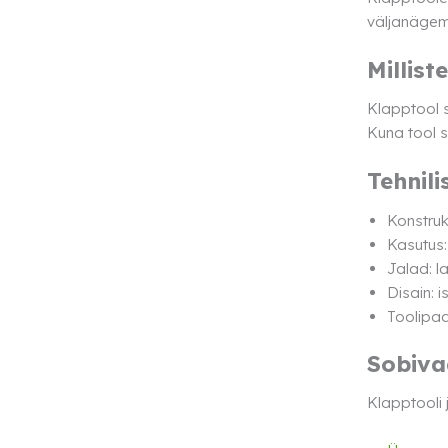
väljanägemi
Millist
Klapptool s
Kuna tool so
Tehnil
Konstru
Kasutus:
Jalad: la
Disain: 
Toolipad
Sobiva
Klapptooli 