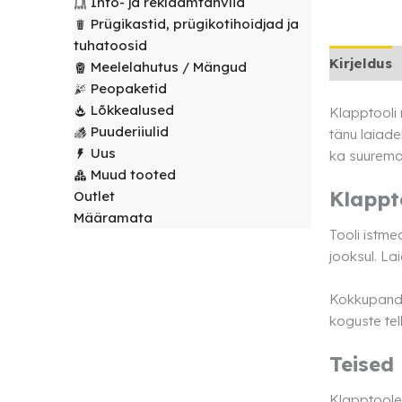
Info- ja reklaamtahvlid
laudlinad
Servjetid ja
Prügikastid, prügikotihoidjad ja
kaunistused
tuhatoosid
Toolikatted
Kirjeldus
Meelelahutus / Mängud
Peopaketid
Lõkkealused
Klapptooli 
Puuderiiulid
tänu laiade
Uus
ka suuremal
Muud tooted
Klappt
Outlet
Määramata
Tooli istme
jooksul. La
Kokkupandav
koguste tell
Teised
Klapptoole 