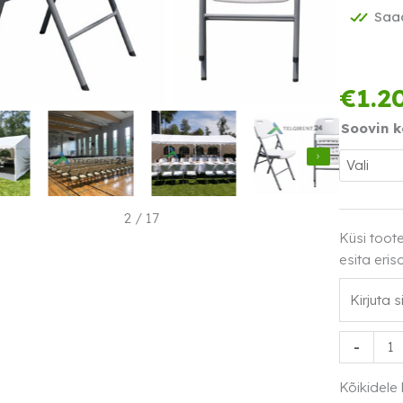
Saad
€
1.2
Soovin k
2
/
17
Küsi toot
esita eris
Klapptool
-
rent
kogus
Kõikidele