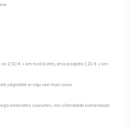
ise
on 2,50 € + km tooli kohta, ilma padjata 1,20 € + km.
ele jalgadele ei vaju see muru sisse.
dega erinevates suurustes, mis võimaldab kohandada