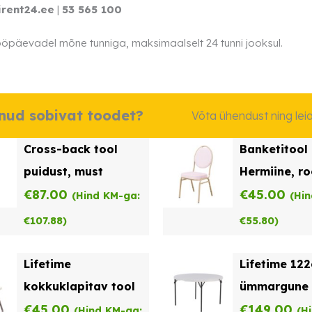
irent24.ee
|
53 565 100
öpäevadel mõne tunniga, maksimaalselt 24 tunni jooksul.
dnud sobivat toodet?
Võta ühendust ning le
Cross-back tool
Banketitool
puidust, must
Hermiine, r
€
87.00
samet
€
45.00
(Hind KM-ga:
(Hi
€
107.88
)
€
55.80
)
Lifetime
Lifetime 12
kokkuklapitav tool
ümmargune 
€
45.00
€
149.00
(Hind KM-ga:
(H