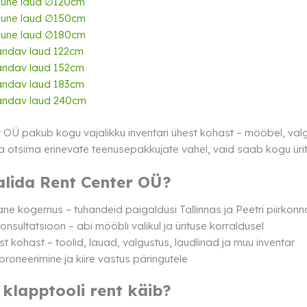
une laud ∅120cm
une laud ∅150cm
une laud ∅180cm
ndav laud 122cm
ndav laud 152cm
ndav laud 183cm
ndav laud 240cm
 OÜ pakub kogu vajalikku inventari ühest kohast – mööbel, val
ea otsima erinevate teenusepakkujate vahel, vaid saab kogu üritu
alida Rent Center OÜ?
ne kogemus – tuhandeid paigaldusi Tallinnas ja Peetri piirkonn
onsultatsioon – abi mööbli valikul ja ürituse korraldusel
st kohast – toolid, lauad, valgustus, laudlinad ja muu inventar
 broneerimine ja kiire vastus päringutele
 klapptooli rent käib?