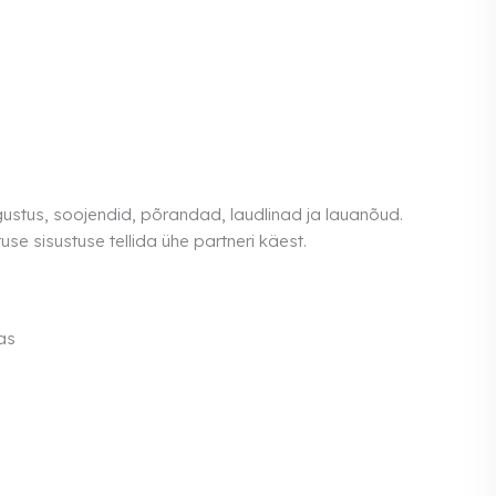
gustus, soojendid, põrandad, laudlinad ja lauanõud.
se sisustuse tellida ühe partneri käest.
as