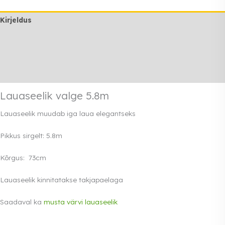
Kirjeldus
Lisainfo
Transport
Rendi info
Lauaseelik valge 5.8m
Lauaseelik muudab iga laua elegantseks
Pikkus sirgelt: 5.8m
Kõrgus: 73cm
Lauaseelik kinnitatakse takjapaelaga
Saadaval ka
musta värvi lauaseelik