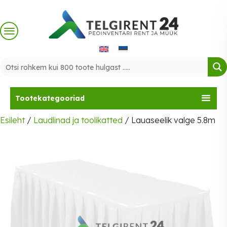
Skip
to
content
Tootekategooriad
Esileht
/
Laudlinad ja toolikatted
/ Lauaseelik valge 5.8m