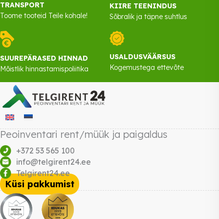
TRANSPORT
KIIRE TEENINDUS
Toome tooteid Teile kohale!
Sõbralik ja täpne suhtlus
USALDUSVÄÄRSUS
SUUREPÄRASED HINNAD
Kogemustega ettevõte
Mõistlik hinnastamispoliitika
Peoinventari rent/müük ja paigaldus
+372 53 565 100
info@telgirent24.ee
Telgirent24.ee
Küsi pakkumist