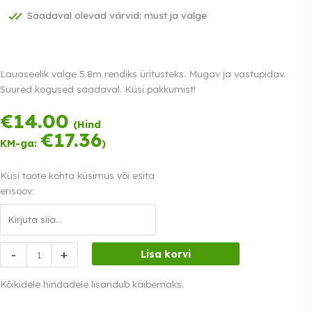
Saadaval olevad värvid: must ja valge
Lauaseelik valge 5.8m rendiks üritusteks. Mugav ja vastupidav.
Suured kogused saadaval. Küsi pakkumist!
€
14.00
Tasu kolmes
(Hind
võrdses osas.
€
17.36
KM-ga:
)
0% intress
Loe lähemalt
Küsi toote kohta küsimus või esita
erisoov:
Lauaseelik
-
+
Lisa korvi
valge
5.8m
Kõikidele hindadele lisandub käibemaks.
kogus