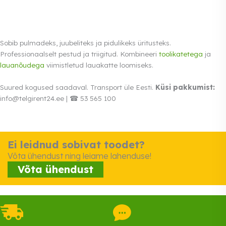
Sobib pulmadeks, juubeliteks ja pidulikeks üritusteks.
Professionaalselt pestud ja triigitud. Kombineeri
toolikatetega
ja
lauanõudega
viimistletud lauakatte loomiseks.
Suured kogused saadaval. Transport üle Eesti.
Küsi pakkumist:
info@telgirent24.ee | ☎ 53 565 100
Ei leidnud sobivat toodet?
Võta ühendust ning leiame lahenduse!
Võta ühendust