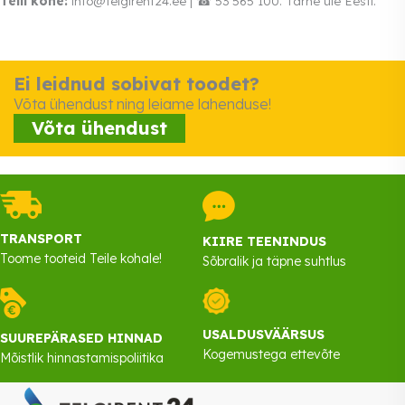
Telli kohe:
info@telgirent24.ee | ☎ 53 565 100. Tarne üle Eesti.
Ei leidnud sobivat toodet?
Võta ühendust ning leiame lahenduse!
Võta ühendust
TRANSPORT
KIIRE TEENINDUS
Toome tooteid Teile kohale!
Sõbralik ja täpne suhtlus
USALDUSVÄÄRSUS
SUUREPÄRASED HINNAD
Kogemustega ettevõte
Mõistlik hinnastamispoliitika