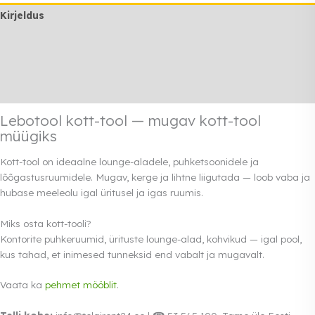
Kirjeldus
Lisainfo
Transport
Rendi info
Lebotool kott-tool — mugav kott-tool
müügiks
Kott-tool on ideaalne lounge-aladele, puhketsoonidele ja
lõõgastusruumidele. Mugav, kerge ja lihtne liigutada — loob vaba ja
hubase meeleolu igal üritusel ja igas ruumis.
Miks osta kott-tooli?
Kontorite puhkeruumid, ürituste lounge-alad, kohvikud — igal pool,
kus tahad, et inimesed tunneksid end vabalt ja mugavalt.
Vaata ka
pehmet mööblit
.