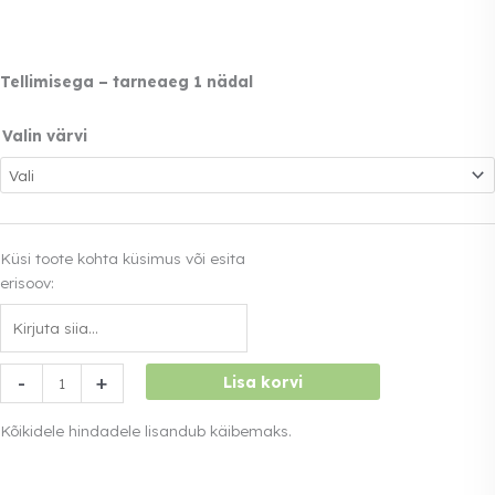
Tellimisega – tarneaeg 1 nädal
Valin värvi
Küsi toote kohta küsimus või esita
erisoov:
Lebotool
-
+
Lisa korvi
kott-
tool
Kõikidele hindadele lisandub käibemaks.
kogus