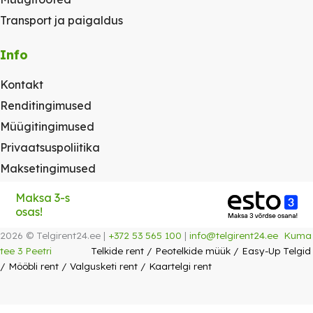
Transport ja paigaldus
Info
Kontakt
Renditingimused
Müügitingimused
Privaatsuspoliitika
Maksetingimused
Maksa 3-s
osas!
2026 © Telgirent24.ee |
+372 53 565 100
|
info@telgirent24.ee
Kuma
tee 3 Peetri
Telkide rent
/
Peotelkide müük
/
Easy-Up Telgid
/
Mööbli rent
/
Valgusketi rent
/
Kaartelgi rent