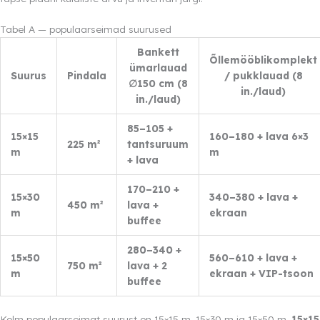
Tabel A — populaarseimad suurused
Bankett
Õllemööblikomplekt
ümarlauad
Suurus
Pindala
/ pukklauad (8
∅150 cm (8
in./laud)
in./laud)
85–105 +
15×15
160–180 + lava 6×3
225 m²
tantsuruum
m
m
+ lava
170–210 +
15×30
340–380 + lava +
450 m²
lava +
m
ekraan
buffee
280–340 +
15×50
560–610 + lava +
750 m²
lava + 2
m
ekraan + VIP-tsoon
buffee
Kolm populaarseimat suurust on 15×15 m, 15×30 m ja 15×50 m.
15×15