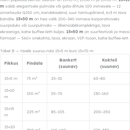
m
sobib elegantsele pulmale või gala-õhtule 100 inimesele — 12
ümarlauda Q150 cm, kandelaabrid, suur tantsupõrand, 6×3 m lava
bändile.
15×30 m
on hea valik 200–340 inimese korporatiivseks
suurpiduks või suurpulmaks — õllemööblikomplektiga, lava
ekraaniga, kahe buffee-letti küljes.
15×50 m
on suurfestivali ja messi
formaat — 560+ istekohta, lava, ekraan, VIP-tsoon, kahe buffee-lett.
Tabel B — täielik suurus-rida 15×5 m kuni 15×70 m
Bankett
Kokteil
Pikkus
Pindala
(suunav)
(suunav)
15×5 m
75 m²
25–32
60–80
15×10
150 m²
55–70
130–160
m
15×15
225 m²
85–105
200–250
m
15×20
300 m²
110–140
270–330