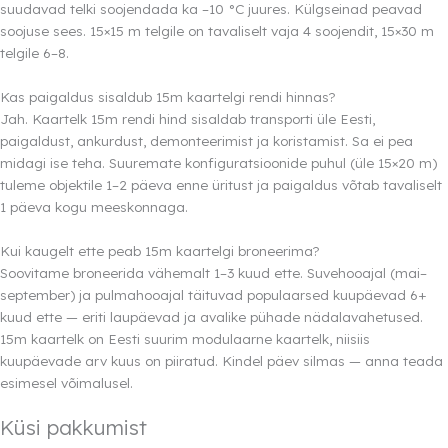
suudavad telki soojendada ka –10 °C juures. Külgseinad peavad
soojuse sees. 15×15 m telgile on tavaliselt vaja 4 soojendit, 15×30 m
telgile 6–8.
Kas paigaldus sisaldub 15m kaartelgi rendi hinnas?
Jah. Kaartelk 15m rendi hind sisaldab transporti üle Eesti,
paigaldust, ankurdust, demonteerimist ja koristamist. Sa ei pea
midagi ise teha. Suuremate konfiguratsioonide puhul (üle 15×20 m)
tuleme objektile 1–2 päeva enne üritust ja paigaldus võtab tavaliselt
1 päeva kogu meeskonnaga.
Kui kaugelt ette peab 15m kaartelgi broneerima?
Soovitame broneerida vähemalt 1–3 kuud ette. Suvehooajal (mai–
september) ja pulmahooajal täituvad populaarsed kuupäevad 6+
kuud ette — eriti laupäevad ja avalike pühade nädalavahetused.
15m kaartelk on Eesti suurim modulaarne kaartelk, niisiis
kuupäevade arv kuus on piiratud. Kindel päev silmas — anna teada
esimesel võimalusel.
Küsi pakkumist