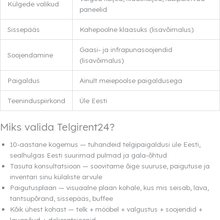
Külgede valikud
paneelid
Sissepääs
Kahepoolne klaasuks (lisavõimalus)
Gaasi- ja infrapunasoojendid
Soojendamine
(lisavõimalus)
Paigaldus
Ainult meiepoolse paigaldusega
Teeninduspiirkond
Üle Eesti
Miks valida Telgirent24?
10-aastane kogemus — tuhandeid telgipaigaldusi üle Eesti,
sealhulgas Eesti suurimad pulmad ja gala-õhtud
Tasuta konsultatsioon — soovitame õige suuruse, paigutuse ja
inventari sinu külaliste arvule
Paigutusplaan — visuaalne plaan kohale, kus mis seisab, lava,
tantsupõrand, sissepääs, buffee
Kõik ühest kohast — telk + mööbel + valgustus + soojendid +
lauanõud + dekoratsioonid