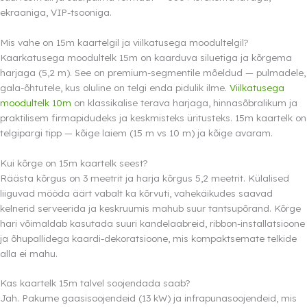
ekraaniga, VIP-tsooniga.
Mis vahe on 15m kaartelgil ja viilkatusega moodultelgil?
Kaarkatusega moodultelk 15m on kaarduva siluetiga ja kõrgema
harjaga (5,2 m). See on premium-segmentile mõeldud — pulmadele,
gala-õhtutele, kus oluline on telgi enda pidulik ilme.
Viilkatusega
moodultelk 10m
on klassikalise terava harjaga, hinnasõbralikum ja
praktilisem firmapidudeks ja keskmisteks üritusteks. 15m kaartelk on
telgipargi tipp — kõige laiem (15 m vs 10 m) ja kõige avaram.
Kui kõrge on 15m kaartelk seest?
Räästa kõrgus on 3 meetrit ja harja kõrgus 5,2 meetrit. Külalised
liiguvad mööda äärt vabalt ka kõrvuti, vahekäikudes saavad
kelnerid serveerida ja keskruumis mahub suur tantsupõrand. Kõrge
hari võimaldab kasutada suuri kandelaabreid, ribbon-installatsioone
ja õhupallidega kaardi-dekoratsioone, mis kompaktsemate telkide
alla ei mahu.
Kas kaartelk 15m talvel soojendada saab?
Jah. Pakume gaasisoojendeid (13 kW) ja infrapunasoojendeid, mis