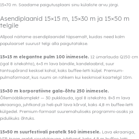
15×70 m. Saadame paigutusplaani sinu külaliste arvu järgi.
Asendiplaanid 15×15 m, 15×30 m ja 15×50 m
telgile
Allpool näitame asendiplaanidel täpsemalt, kuidas need kolm
populaarset suurust telgi alla paigutatakse.
15×15 m elegantne pulm 100 inimesele.
12 ümarlauda Q150 cm
(igal 8 istekohta), 6×3 m lava bändile, kandelaabrid, suur
tantsupõrand kesksel kohal, kaks buffee-letti küljel. Premium-
pulmaformaat, kus ruumi on rohkem kui keskmisel kaartelgil 10m.
15×30 m korporatiivne gala-õhtu 250 inimesele.
Õllemööblikomplekt — 30 pukklauda, igal 8 istekohta. 8×3 m lava
ekraaniga, juhtkond ja heli-pult lava kõrval, kaks 4,8 m buffee-letti
külgedel. Premium-formaat suuremahuliseks programmi-osaks ja
pidulikuks õhtuks.
15×50 m suurfestivali peatelk 560 inimesele.
Lava ekraaniga,
VIP-tsoon eraldi sissekäiguga, juhtkond, kaks 4,8 m buffee-letti,