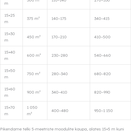
m
15×25
375 m²
140–175
340–415
m
15×30
450 m²
170–210
410–500
m
15×40
600 m²
230–280
540–660
m
15×50
750 m²
280–340
680–820
m
15×60
900 m²
340–410
820–990
m
15×70
1 050
400–480
950–1 150
m
m²
Pikendame telki 5-meetriste moodulite kaupa, alates 15×5 m kuni