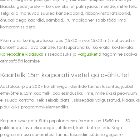
klaaskülgede järele — kõik selleks, et pulm jääks meelde, mitte telk.
Telgi alla mahuvad suured kandelaabrid, ribbon-installatsioonid,
õhupallidega kaardid, sambad. Pulmaplaaner saab tööd ilma
kompromissideta.
Pikemates konfiguratsioonides (15×20 m või 15×30 m) mahuvad nii
bankettlauad, lava bändile, tantsupõrand kui ka eraldi kokteil-ala.
Kahepoolne klaasuks
sissepääsuks ja
valgusketid
tagamine sobiva
atmosfääri loomisel.
Kaartelk 15m korporatiivsetel gala-õhtutel
Aastalõpu-pidu 200+ kollektiiviga, klientide tunnustusüritus, juubel
ettevõttele. 15m kaartelk loob esindusliku ilme, mille ükski peo-ruum
ei suuda korrata. Telk seisab platsil, sissepääs valgustatud, klaasuks
pidulikuks programmi-elemendiks.
Korporatiivse gala-õhtu populaarseim formaat on 15×30 m — 30
pukklauda, lava ekraaniga, juhtkond, kaks buffee-letti. Kogu
programm-osa sõnumitest tunnustusäridiin sõdurioigeguste