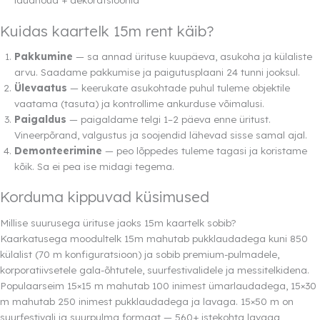
Kuidas kaartelk 15m rent käib?
Pakkumine
— sa annad ürituse kuupäeva, asukoha ja külaliste
arvu. Saadame pakkumise ja paigutusplaani 24 tunni jooksul.
Ülevaatus
— keerukate asukohtade puhul tuleme objektile
vaatama (tasuta) ja kontrollime ankurduse võimalusi.
Paigaldus
— paigaldame telgi 1–2 päeva enne üritust.
Vineerpõrand, valgustus ja soojendid lähevad sisse samal ajal.
Demonteerimine
— peo lõppedes tuleme tagasi ja koristame
kõik. Sa ei pea ise midagi tegema.
Korduma kippuvad küsimused
Millise suurusega ürituse jaoks 15m kaartelk sobib?
Kaarkatusega moodultelk 15m mahutab pukklaudadega kuni 850
külalist (70 m konfiguratsioon) ja sobib premium-pulmadele,
korporatiivsetele gala-õhtutele, suurfestivalidele ja messitelkidena.
Populaarseim 15×15 m mahutab 100 inimest ümarlaudadega, 15×30
m mahutab 250 inimest pukklaudadega ja lavaga. 15×50 m on
suurfestivali ja suurpulma formaat — 560+ istekohta lavaga,