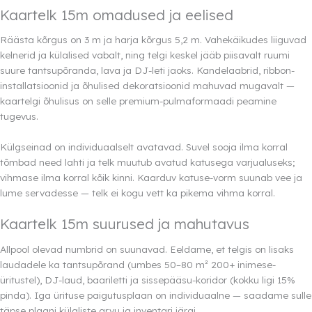
Kaartelk 15m omadused ja eelised
Räästa kõrgus on 3 m ja harja kõrgus 5,2 m. Vahekäikudes liiguvad
kelnerid ja külalised vabalt, ning telgi keskel jääb piisavalt ruumi
suure tantsupõranda, lava ja DJ-leti jaoks. Kandelaabrid, ribbon-
installatsioonid ja õhulised dekoratsioonid mahuvad mugavalt —
kaartelgi õhulisus on selle premium-pulmaformaadi peamine
tugevus.
Külgseinad on individuaalselt avatavad. Suvel sooja ilma korral
tõmbad need lahti ja telk muutub avatud katusega varjualuseks;
vihmase ilma korral kõik kinni. Kaarduv katuse-vorm suunab vee ja
lume servadesse — telk ei kogu vett ka pikema vihma korral.
Kaartelk 15m suurused ja mahutavus
Allpool olevad numbrid on suunavad. Eeldame, et telgis on lisaks
laudadele ka tantsupõrand (umbes 50–80 m² 200+ inimese-
üritustel), DJ-laud, baariletti ja sissepääsu-koridor (kokku ligi 15%
pinda). Iga ürituse paigutusplaan on individuaalne — saadame sulle
täpse plaani külaliste arvu ja inventari järgi.