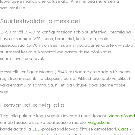
loovutusele mahub ühe katuse alla. Klient ei pea muretsema
saalirenti üle.
Suurfestivalidel ja messidel
15×50 m või 15×60 m konfiguratsioon sobib suurfestivali peatelgina.
Lava ekraaniga, VIP-tsoon, baariletid, kokteil-ala, eraldi
sissepääsud. 15×70 m on Eesti suurim modulaarne kaartelk — sobib
suurmessi keskala, korporatiivse aastaürituse põhi-katus,
suurfestivali pea-laval.
Messitelk-konfiguratsioonis (15×40 m) saame eraldada VIP-tsooni,
registreerimispunkti ja ekspositsioonila. Pikkust pikendab vajalikust
väiksemast 5 m sammuga, nii et iga ürituse jaoks saame täpse
vaja.
Lisavarustus telgi alla
Telgi alla pakume kogu vajaliku inventari ühest kohast.
Vineerpõrand
annab tasase aluse ka ebatasasele murule.
Valgusketid
,
kandelaabrid ja LED-prožektorid loovad õhtuse atmosfääri.
Gaasi-