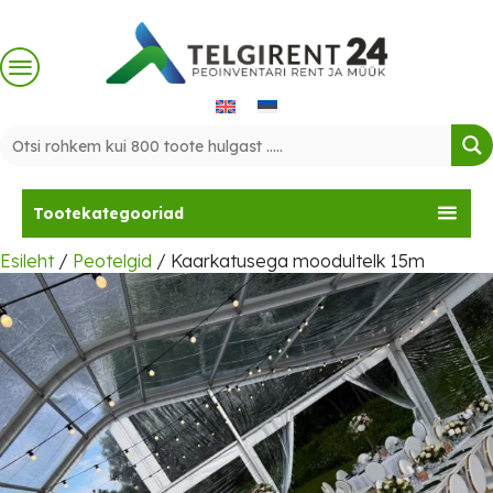
Skip
to
content
Tootekategooriad
Esileht
/
Peotelgid
/ Kaarkatusega moodultelk 15m