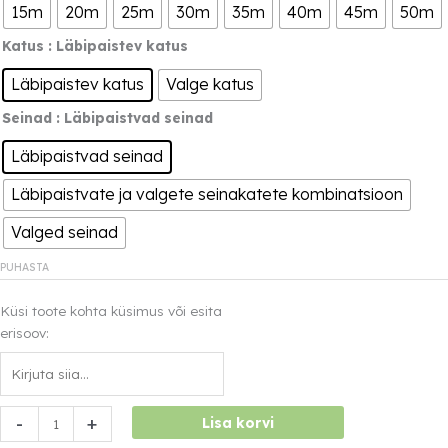
15m
20m
25m
30m
35m
40m
45m
50m
Katus
: Läbipaistev katus
Läbipaistev katus
Valge katus
Seinad
: Läbipaistvad seinad
Läbipaistvad seinad
Läbipaistvate ja valgete seinakatete kombinatsioon
Valged seinad
PUHASTA
Küsi toote kohta küsimus või esita
erisoov:
Kaarkatusega
-
+
Lisa korvi
moodultelk