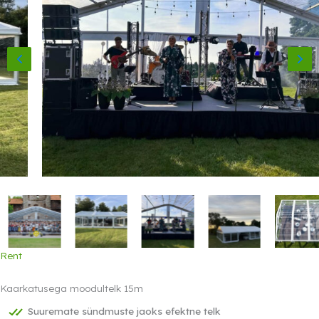
Rent
Kaarkatusega moodultelk 15m
Suuremate sündmuste jaoks efektne telk