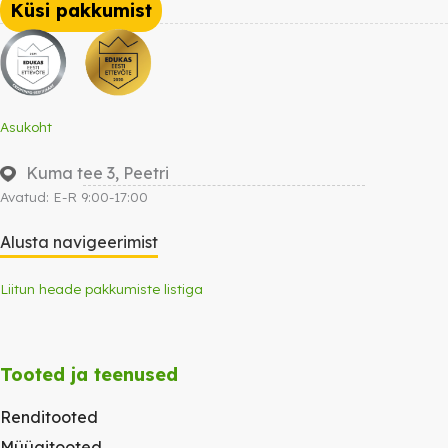
Küsi pakkumist
Asukoht
Kuma tee 3, Peetri
Avatud: E-R 9:00-17:00
Alusta navigeerimist
Liitun heade pakkumiste listiga
Tooted ja teenused
Renditooted
Müügitooted