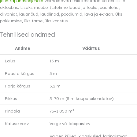
ja infrapunasoojendid
võimaldavad telki kasutada ka aprillis ja
oktoobris. Lisaks mööbel (Lifetime lauad ja toolid, baariletid,
diivanid), lauanõud, laudlinad, poodiumid, lava ja ekraan. Üks
pakkumine, üks tarne, üks koristus.
Tehnilised andmed
Andme
Väärtus
Laius
15 m
Räästa kõrgus
3 m
Harja kõrgus
5,2 m
Pikkus
5–70 m (5 m kaupa pikendatav)
Pindala
75–1 050 m²
Katuse värv
Valge või läbipaistev
Valged küljed, klaasküljed, läbipaistvad