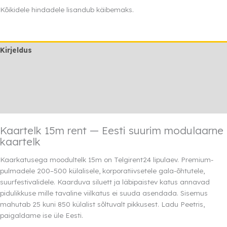
15m
Kõikidele hindadele lisandub käibemaks.
kogus
Kirjeldus
Lisainfo
Transport
Rendi info
Kaartelk 15m rent — Eesti suurim modulaarne
kaartelk
Kaarkatusega moodultelk 15m on Telgirent24 lipulaev. Premium-
pulmadele 200–500 külalisele, korporatiivsetele gala-õhtutele,
suurfestivalidele. Kaarduva siluett ja läbipaistev katus annavad
pidulikkuse mille tavaline viilkatus ei suuda asendada. Sisemus
mahutab 25 kuni 850 külalist sõltuvalt pikkusest. Ladu Peetris,
paigaldame ise üle Eesti.