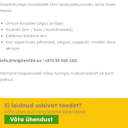
Kaarkatusega moodultelk 15m rendi-pakkumiseks anna meile
teada:
Ürituse kuupäev (algus ja lõpp)
Asukoht (linn / küla / koordinaadid)
Eeldatav külaliste arv
Kas vajad lisaks põrandat, valgust, soojendit, mööblit, lava-
ekraani
info@telgirent24.ee
|
+372 53 565 100
Vastame tööpäevadel mõne tunniga, maksimaalselt 24 tunni
jooksul.
Ei leidnud sobivat toodet?
Võta ühendust ning leiame lahenduse!
Võta ühendust