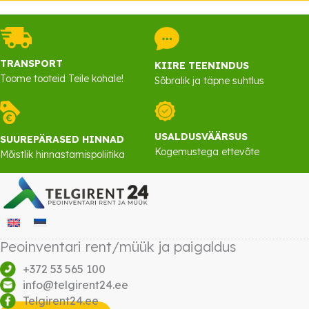
TRANSPORT
KIIRE TEENINDUS
Toome tooteid Teile kohale!
Sõbralik ja täpne suhtlus
USALDUSVÄÄRSUS
SUUREPÄRASED HINNAD
Kogemustega ettevõte
Mõistlik hinnastamispoliitika
Peoinventari rent/müük ja paigaldus
+372 53 565 100
info@telgirent24.ee
Telgirent24.ee