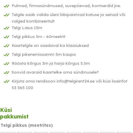
Pulmad, firmasündmused, suvepäevad, kontserdid jne.
Telgile saab valida üleni läbipaistvad katuse ja seinad või
valged kombineeritult
Telgi Laius 15m
Telgi pikkus 5m - 60meetrit
Kaartelgile on saadaval ka klaasuksed
Telgi pikenemissamm 5m kaupa
Räästa kõrgus 3m ja harja kõrgus 5.5m
Soovid avaraid kaartelke oma sündmusele?
Kirjuta oma rendisoov info@telgirent24.ee või küsi lisainfot
53 565 100
Küsi
Tasu kolmes võrdses
pakkumist
osas.
0% intress
Loe lähemalt
Telgi pikkus (meetrites)