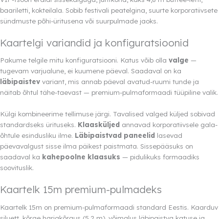
baariletti, kokteilala. Sobib festivali peatelgina, suurte korporatiivsete
sündmuste põhi-üritusena või suurpulmade jaoks.
Kaartelgi variandid ja konfiguratsioonid
Pakume telgile mitu konfiguratsiooni. Katus võib olla
valge
—
tugevam varjualune, ei kuumene päeval. Saadaval on ka
läbipaistev
variant, mis annab päeval avatud-ruumi tunde ja
näitab õhtul tähe-taevast — premium-pulmaformaadi tüüpiline valik.
Külgi kombineerime tellimuse järgi. Tavalised valged küljed sobivad
standardseks ürituseks.
Klaasküljed
annavad korporatiivsele gala-
õhtule esindusliku ilme.
Läbipaistvad paneelid
lasevad
päevavalgust sisse ilma päikest paistmata. Sissepääsuks on
saadaval ka
kahepoolne klaasuks
— pidulikuks formaadiks
soovituslik.
Kaartelk 15m premium-pulmadeks
Kaartelk 15m on premium-pulmaformaadi standard Eestis. Kaarduv
siluett, kõrge harjakõrgus (5,2 m), võimalus läbipaistva katuse ja