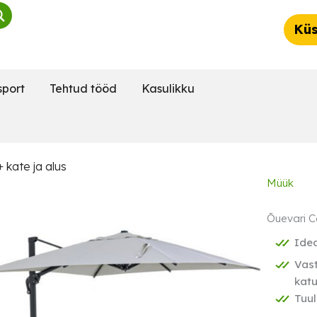
Küs
sport
Tehtud tööd
Kasulikku
 kate ja alus
Müük
Õuevari Co
Idea
Vast
katu
Tuul