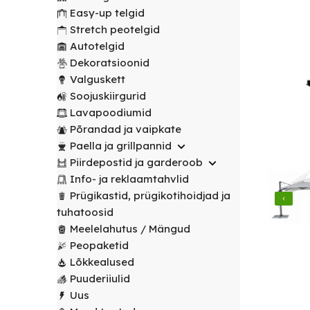
transport
peotelgid
Korv/
valitud
€
0.00
peotelgid
Puuderiiulid
Easy-up telgid
vabalt
Prügikastid
Peeglid
Valgustus
sihtpunkti.
Stretch peotelgid
Peomööbel
valitud
Peomööbel
Autotelgid
Riidestanged
Muud
sihtpunkti.
Valguskett
POPULAARNE
Lauad
Dekoratsioonid
renditooted
Lauad
Loe
Meelelahutus
Valguskett
lähemalt
Lauanõud
Toolid
Loe
Peopaketid
Toolid
Soojuskiirgurid
lähemalt
/
Lavapoodiumid
POPULAARNE
/
Lavapoodiumid
Prügikastid
Pingid
Pingid
Põrandad ja vaipkate
Mängud ja
Paella ja grillpannid
Laudlinad
meelelahutus
Mööbli
Piirdepostid ja garderoob
ja
transpordikärud
Info- ja reklaamtahvlid
toolikatted
Prügikastid, prügikotihoidjad ja
Laudlinad
Ümmargused
tuhatoosid
ja
laudlinad
Meelelahutus / Mängud
toolikatted
Peopaketid
Kandilised
Ümmargused
Lõkkealused
laudlinad
laudlinad
Puuderiiulid
Uus
Toolikatted
Kandilised