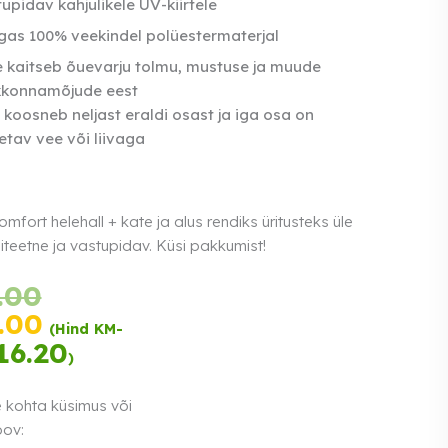
upidav kahjulikele UV-kiirtele
as 100% veekindel polüestermaterjal
 kaitseb õuevarju tolmu, mustuse ja muude
kkonnamõjude eest
 koosneb neljast eraldi osast ja iga osa on
etav vee või liivaga
mfort helehall + kate ja alus rendiks üritusteks üle
liteetne ja vastupidav. Küsi pakkumist!
Tasu
Algne
.00
kolmes
hind
Praegune
.00
võrdses
(Hind KM-
oli:
hind
16.20
Loe lähemalt
osas.
0%
€295.00.
)
on:
intress
€255.00.
e kohta küsimus või
oov: