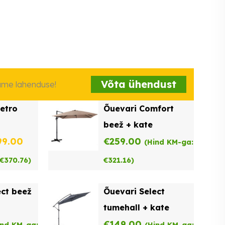
Võta ühendust
iame lahenduse!
etro
Õuevari Comfort
beež + kate
gne
Praegune
99.00
€
259.00
(Hind KM-ga:
d
hind
€
370.76
)
€
321.16
)
on:
ect beež
Õuevari Select
59.00.
€299.00.
tumehall + kate
€
149.00