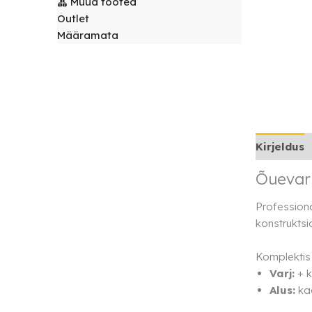
Muud tooted
laudlinad
Servjetid ja
Outlet
kaunistused
Määramata
Toolikatted
Kirjeldus
Õuevari
Professiona
konstruktsi
Komplektis
Varj:
+ k
Alus:
ka