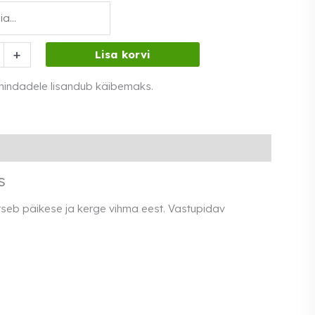
+
Lisa korvi
 hindadele lisandub käibemaks.
s
aitseb päikese ja kerge vihma eest. Vastupidav