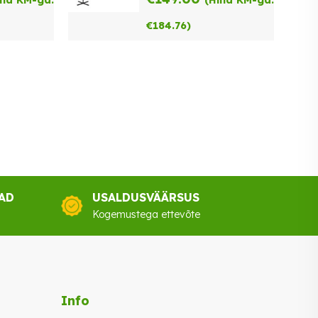
ind KM-ga:
(Hind KM-ga:
€
184.76
)
AD
USALDUSVÄÄRSUS
Kogemustega ettevõte
Info