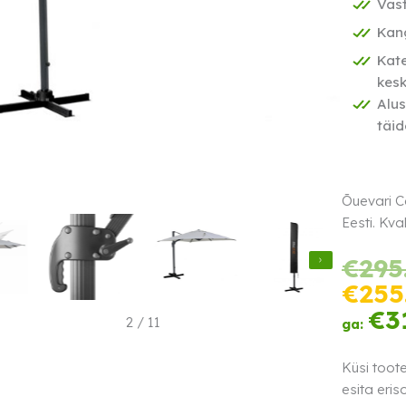
Vast
Kang
Kate
kes
Alus
täid
Õuevari Co
Eesti. Kva
€
295
€
255
€
3
2
/
11
ga:
Küsi toot
esita eris