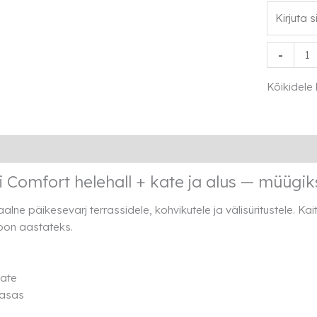
Õuevari
-
Comfort
helehall
Kõikidele
+
kate
ja
Lisainfo
Rendi info
alus
kogus
 Comfort helehall + kate ja alus — müügik
alne päikesevarj terrassidele, kohvikutele ja välisüritustele. K
oon aastateks.
ate
asas