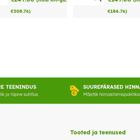
(Hind KM-ga:
(H
€
308.76
)
€
184.76
)
RE TEENINDUS
SUUREPÄRASED HINN
lik ja täpne suhtlus
Mõistlik hinnastamispoliitika
Tooted ja teenused