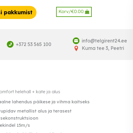
Korv/
€
0.00
i pakkumist
info@telgirent24.ee
+372 53 565 100
Kuma tee 3, Peetri
mfort helehall + kate ja alus
alne lahendus päikese ja vihma kaitseks
upidav metallist alus ja terasest
sekonstruktsioon
ekindel 15m/s