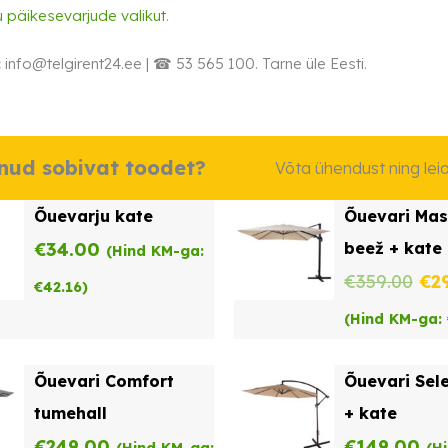
 päikesevarjude valikut
.
:
info@telgirent24.ee | ☎ 53 565 100. Tarne üle Eesti.
dnud sobivat toodet?
Võta ühendust ning le
Õuevarju kate
Õuevari Mas
€
34.00
beež + kate
(Hind KM-ga:
Al
€
359.00
€
2
€
42.16
)
hin
(Hind KM-ga:
oli:
Õuevari Comfort
Õuevari Sel
€3
tumehall
+ kate
€
249.00
€
149.00