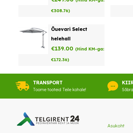
(Hind KM-ga:
€
308.76
)
Õuevari Select
helehall
€
139.00
(Hind KM-ga:
€
172.36
)
TRANSPORT
KII
Toome tooteid Teile kohale!
Sõbra
Asukoht