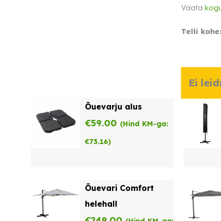
Vaata
kogu
Telli kohe
Ei lei
Õuevarju alus
€
59.00
(Hind KM-ga:
€
73.16
)
Õuevari Comfort
helehall
€
249.00