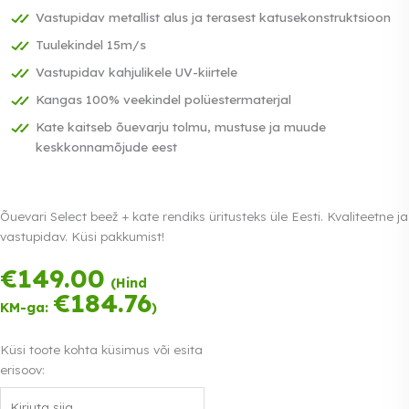
Vastupidav metallist alus ja terasest katusekonstruktsioon
Tuulekindel 15m/s
Vastupidav kahjulikele UV-kiirtele
Kangas 100% veekindel polüestermaterjal
Kate kaitseb õuevarju tolmu, mustuse ja muude
keskkonnamõjude eest
Õuevari Select beež + kate rendiks üritusteks üle Eesti. Kvaliteetne ja
vastupidav. Küsi pakkumist!
Tasu kolmes
€
149.00
võrdses
(Hind
€
184.76
osas.
0%
KM-ga:
)
Loe lähemalt
intress
Küsi toote kohta küsimus või esita
erisoov: