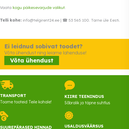
Vaata
kogu päikesevarjude valikut
.
Telli kohe:
info@telgirent24.ee | ☎ 53 565 100. Tarne üle Eesti.
Ei leidnud sobivat toodet?
Võta ühendust ning leiame lahenduse!
Võta ühendust
TRANSPORT
KIIRE TEENINDUS
Toome tooteid Teile kohale!
Sõbralik ja täpne suhtlus
USALDUSVÄÄRSUS
SUUREPÄRASED HINNAD