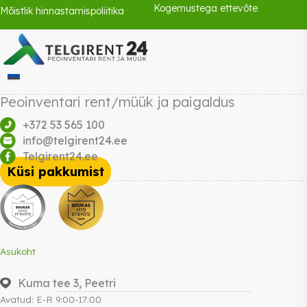
Kogemustega ettevõte
Mõistlik hinnastamispoliitika
Peoinventari rent/müük ja paigaldus
+372 53 565 100
info@telgirent24.ee
Telgirent24.ee
Küsi pakkumist
Asukoht
Kuma tee 3, Peetri
Avatud: E-R 9:00-17:00