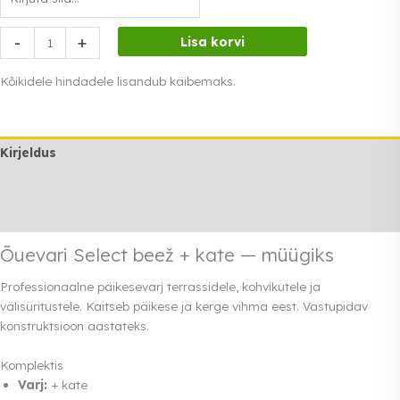
Õuevari
-
+
Lisa korvi
Select
beež
Kõikidele hindadele lisandub käibemaks.
+
kate
kogus
Kirjeldus
Lisainfo
Rendi info
Õuevari Select beež + kate — müügiks
Professionaalne päikesevarj terrassidele, kohvikutele ja
välisüritustele. Kaitseb päikese ja kerge vihma eest. Vastupidav
konstruktsioon aastateks.
Komplektis
Varj:
+ kate