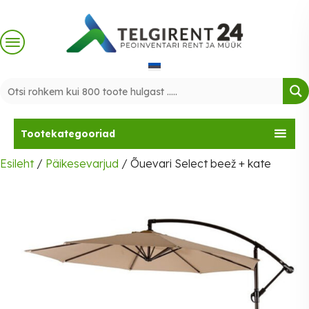
Skip
to
content
Tootekategooriad
Esileht
/
Päikesevarjud
/ Õuevari Select beež + kate