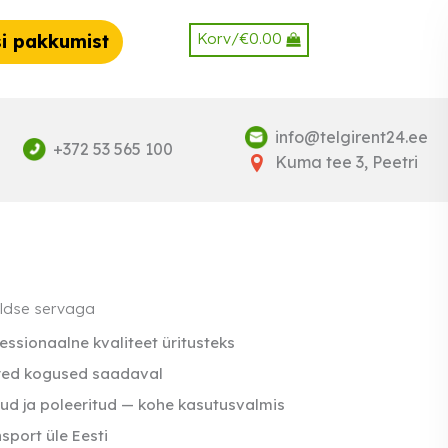
Korv/
€
0.00
i pakkumist
info@telgirent24.ee
+372 53 565 100
Kuma tee 3, Peetri
ldse servaga
essionaalne kvaliteet üritusteks
red kogused saadaval
ud ja poleeritud — kohe kasutusvalmis
sport üle Eesti