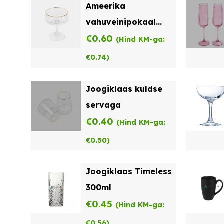
Ameerika
vahuveinipokaal
kuldse servaga
€
0.60
(Hind KM-ga:
€
0.74
)
Joogiklaas kuldse
servaga
€
0.40
(Hind KM-ga:
€
0.50
)
Joogiklaas Timeless
300ml
€
0.45
(Hind KM-ga:
€
0.56
)