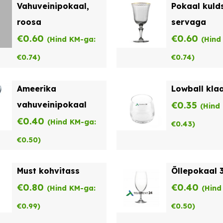
Vahuveinipokaal,
Pokaal kuld
roosa
servaga
€
0.60
€
0.60
(Hind KM-ga:
(Hind
€
0.74
)
€
0.74
)
Ameerika
Lowball kla
vahuveinipokaal
€
0.35
(Hind
€
0.40
(Hind KM-ga:
€
0.43
)
€
0.50
)
Must kohvitass
Õllepokaal 3
€
0.80
€
0.40
(Hind KM-ga:
(Hind
€
0.99
)
€
0.50
)