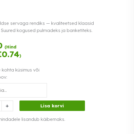
ldse servaga rendiks — kvaliteetsed klaasid
s. Suured kogused pulmadeks ja banketiteks.
Tasu kolmes
0
(Hind
võrdses osas.
€
0.74
)
Loe lähemalt
0% intress
e kohta küsimus või
oov:
+
Lisa korvi
 hindadele lisandub käibemaks.