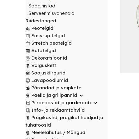
transport
peotelgid
Korv/
valitud
€
0.00
peotelgid
Puuderiiulid
Söögiriistad
vabalt
Prügikastid
Peeglid
Valgustus
sihtpunkti.
Serveerimisvahendid
Peomööbel
valitud
Peomööbel
Riidestanged
Riidestanged
Muud
sihtpunkti.
Valguskett
POPULAARNE
Lauad
Peotelgid
renditooted
Lauad
Loe
Meelelahutus
Easy-up telgid
lähemalt
Lauanõud
Toolid
Loe
Peopaketid
Toolid
Stretch peotelgid
lähemalt
/
Lavapoodiumid
POPULAARNE
/
Autotelgid
Prügikastid
Pingid
Pingid
Dekoratsioonid
Mängud ja
Valguskett
Laudlinad
meelelahutus
Mööbli
Soojuskiirgurid
ja
transpordikärud
Lavapoodiumid
toolikatted
Põrandad ja vaipkate
Laudlinad
Ümmargused
Paella ja grillpannid
ja
laudlinad
Piirdepostid ja garderoob
toolikatted
Info- ja reklaamtahvlid
Kandilised
Ümmargused
Prügikastid, prügikotihoidjad ja
laudlinad
laudlinad
tuhatoosid
Meelelahutus / Mängud
Toolikatted
Kandilised