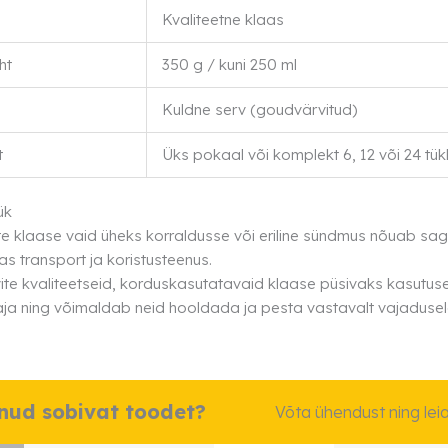
Kvaliteetne klaas
ht
350 g / kuni 250 ml
Kuldne serv (goudvärvitud)
t
Üks pokaal või komplekt 6, 12 või 24 tük
ük
te klaase vaid üheks korraldusse või eriline sündmus nõuab sa
as transport ja koristusteenus.
ite kvaliteetseid, korduskasutatavaid klaase püsivaks kasutuse
ja ning võimaldab neid hooldada ja pesta vastavalt vajadusel
dnud sobivat toodet?
Võta ühendust ning le