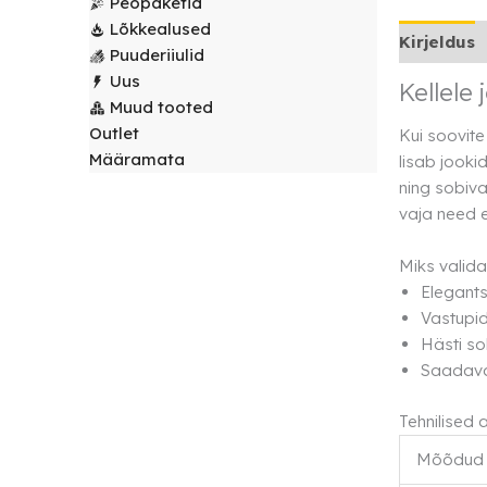
Peopaketid
laudlinad
Servjetid ja
Lõkkealused
Kirjeldus
kaunistused
Puuderiiulid
Toolikatted
Uus
Kellele 
Muud tooted
Outlet
Kui soovite
Määramata
lisab jooki
ning sobiva
vaja need e
Miks valida
Elegants
Vastupid
Hästi so
Saadaval
Tehnilised
Mõõdud