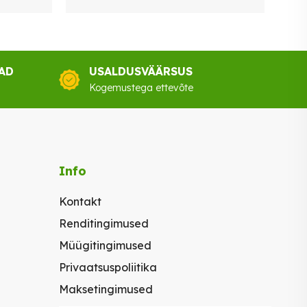
AD
USALDUSVÄÄRSUS
Kogemustega ettevõte
Info
Kontakt
Renditingimused
Müügitingimused
Privaatsuspoliitika
Maksetingimused