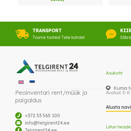
TRANSPORT
KII
Toome tooteid Teile kohale!
Sõbra
Asukoht
Kuma te
Peoinventari rent/müük ja
Avatud: E-R
paigaldus
Alusta nav
+372 53 565 100
info@telgirent24.ee
Liitun heade
Telgirent24.ee