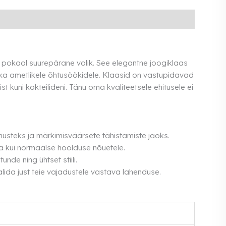
a pokaal suurepärane valik. See elegantne joogiklaas
ui ka ametlikele õhtusöökidele. Klaasid on vastupidavad
t kuni kokteilideni. Tänu oma kvaliteetsele ehitusele ei
musteks ja märkimisväärsete tähistamiste jaoks.
na kui normaalse hoolduse nõuetele.
de ning ühtset stiili.
lida just teie vajadustele vastava lahenduse.