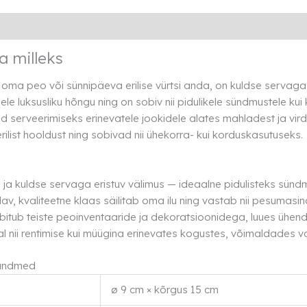
Lisainfo
Rendi info
ja milleks
 oma peo või sünnipäeva erilise vürtsi anda, on kuldse servag
dele luksusliku hõngu ning on sobiv nii pidulikele sündmustele k
d serveerimiseks erinevatele jookidele alates mahladest ja virdis
rilist hooldust ning sobivad nii ühekorra- kui korduskasutuseks.
 ja kuldse servaga eristuv välimus — ideaalne pidulisteks sünd
av, kvaliteetne klaas säilitab oma ilu ning vastab nii pesumasi
bitub teiste peoinventaaride ja dekoratsioonidega, luues ühendtun
 nii rentimise kui müügina erinevates kogustes, võimaldades va
 andmed
ø 9 cm × kõrgus 15 cm