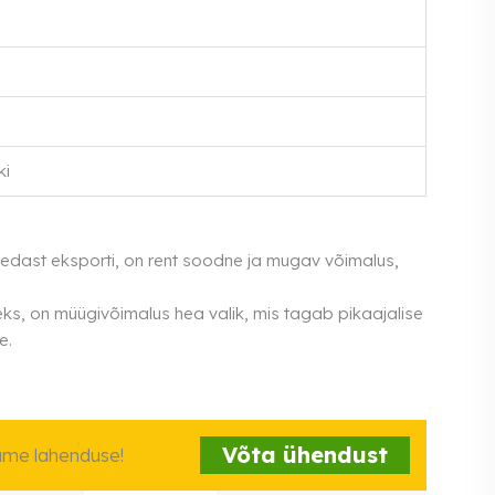
ki
gedast eksporti, on rent soodne ja mugav võimalus,
ks, on müügivõimalus hea valik, mis tagab pikaajalise
e.
Võta ühendust
iame lahenduse!