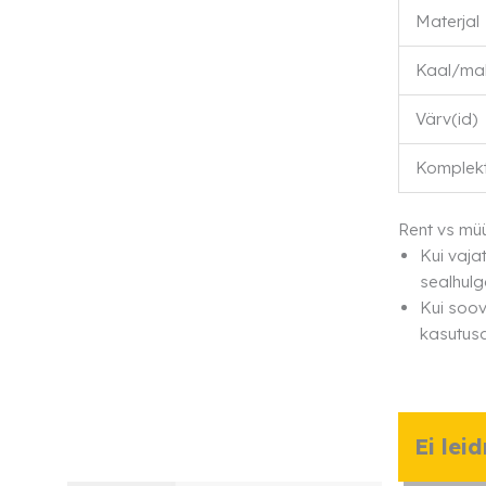
Materjal
Kaal/ma
Värv(id)
Komplek
Rent vs mü
Kui vaja
sealhulg
Kui soov
kasutusa
Ei lei