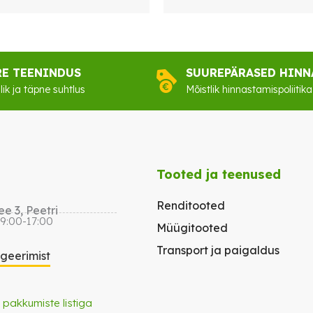
RE TEENINDUS
SUUREPÄRASED HINN
lik ja täpne suhtlus
Mõistlik hinnastamispoliitika
Tooted ja teenused
Renditooted
e 3, Peetri
 9:00-17:00
Müügitooted
Transport ja paigaldus
igeerimist
 pakkumiste listiga