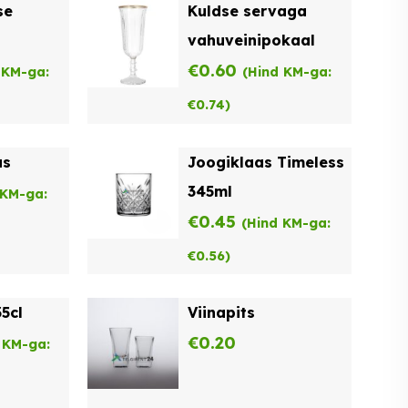
se
Kuldse servaga
vahuveinipokaal
€
0.60
 KM-ga:
(Hind KM-ga:
€
0.74
)
as
Joogiklaas Timeless
345ml
 KM-ga:
€
0.45
(Hind KM-ga:
€
0.56
)
5cl
Viinapits
€
0.20
 KM-ga: