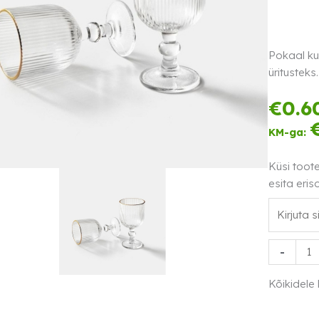
Pokaal ku
üritustek
€
0.6
KM-ga:
Küsi toot
esita eris
Pokaal
-
kuldse
servaga
Kõikidele
kogus