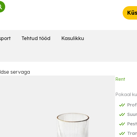
Küs
sport
Tehtud tööd
Kasulikku
ldse servaga
Rent
Pokaal ku
Prof
Suu
Pest
Tran