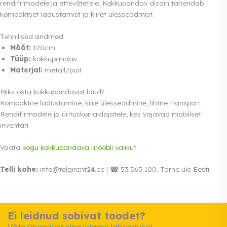
rendifirmadele ja ettevõtetele. Kokkupandav disain tähendab
kompaktset ladustamist ja kiiret ülesseadmist.
Tehnilised andmed
Mõõt:
120cm
Tüüp:
kokkupandav
Materjal:
metall/puit
Miks osta kokkupandavat laud?
Kompaktne ladustamine, kiire ülesseadmine, lihtne transport.
Rendifirmadele ja ürituskorraldajatele, kes vajavad mobiilset
inventari.
Vaata
kogu kokkupandava mööbli valikut
.
Telli kohe:
info@telgirent24.ee | ☎ 53 565 100. Tarne üle Eesti.
Ei leidnud sobivat toodet?