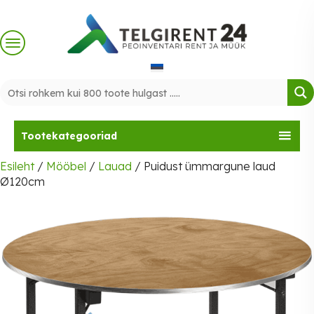
Skip
to
content
Tootekategooriad
Esileht
/
Mööbel
/
Lauad
/ Puidust ümmargune laud
Ø120cm