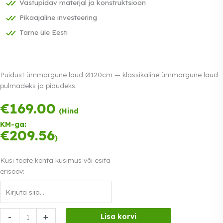
Vastupidav materjal ja konstruktsioon
Pikaajaline investeering
Tarne üle Eesti
Puidust ümmargune laud Ø120cm — klassikaline ümmargune laud
pulmadeks ja pidudeks.
€
169.00
Tasu kolmes
(Hind
võrdses
KM-ga:
osas.
0%
€
209.56
Loe lähemalt
)
intress
Küsi toote kohta küsimus või esita
erisoov:
Puidust
-
+
Lisa korvi