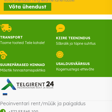
Võta ühendust ning leiame lahenduse!
Võta ühendust
TRANSPORT
KIIRE TEENINDUS
Toome tooteid Teile kohale!
Sõbralik ja täpne suhtlus
USALDUSVÄÄRSUS
SUUREPÄRASED HINNAD
Kogemustega ettevõte
Mõistlik hinnastamispoliitika
Peoinventari rent/müük ja paigaldus
+372 53 565 100