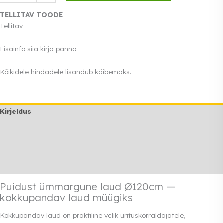
ümmargune
laud
TELLITAV TOODE
Ø120cm
Tellitav
kogus
Lisainfo siia kirja panna
Kõikidele hindadele lisandub käibemaks.
Kirjeldus
Lisainfo
Transport
Rendi info
Puidust ümmargune laud Ø120cm —
kokkupandav laud müügiks
Kokkupandav laud on praktiline valik ürituskorraldajatele,