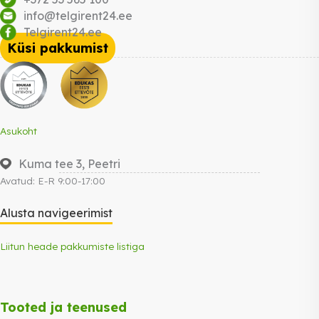
info@telgirent24.ee
Telgirent24.ee
Küsi pakkumist
Asukoht
Kuma tee 3, Peetri
Avatud: E-R 9:00-17:00
Alusta navigeerimist
Liitun heade pakkumiste listiga
Tooted ja teenused