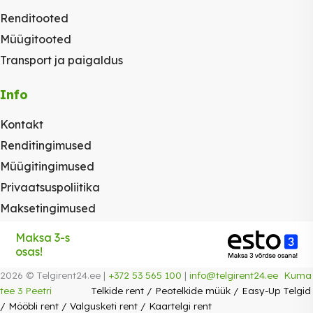
Renditooted
Müügitooted
Transport ja paigaldus
Info
Kontakt
Renditingimused
Müügitingimused
Privaatsuspoliitika
Maksetingimused
Maksa 3-s
osas!
2026 © Telgirent24.ee |
+372 53 565 100
|
info@telgirent24.ee
Kuma
tee 3 Peetri
Telkide rent
/
Peotelkide müük
/
Easy-Up Telgid
/
Mööbli rent
/
Valgusketi rent
/
Kaartelgi rent