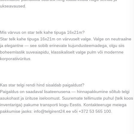
ukseavaused.
Mis värvus on star telk kahe tipuga 16x21m?
Star telk kahe tipuga 16x21m on värvuselt valge. Valge on neutraalne
ja elegantne — see sobib erinevate kujundusteemadega, olgu siis
boheemlaslik suveaiapidu, klassikaliselt valge pulm või modernne
korporatiivüritus.
Kas star telgi rendi hind sisaldab paigaldust?
Paigaldus on saadaval lisateenusena — hinnapakkumine sõltub telgi
asukohast ja ürituse iseloomust. Suuremate tellimuste puhul (telk koos
inventariga) pakume transporti kogu Eestis. Kontakteeruge meiega
pakkumise jaoks: info@telgirent24.ee või +372 53 565 100.