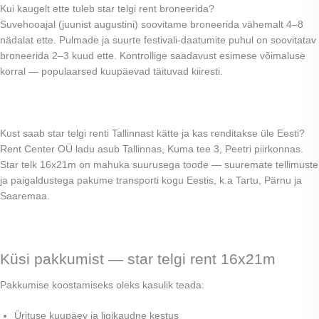
Kui kaugelt ette tuleb star telgi rent broneerida?
Suvehooajal (juunist augustini) soovitame broneerida vähemalt 4–8
nädalat ette. Pulmade ja suurte festivali-daatumite puhul on soovitatav
broneerida 2–3 kuud ette. Kontrollige saadavust esimese võimaluse
korral — populaarsed kuupäevad täituvad kiiresti.
Kust saab star telgi renti Tallinnast kätte ja kas renditakse üle Eesti?
Rent Center OÜ ladu asub Tallinnas, Kuma tee 3, Peetri piirkonnas.
Star telk 16x21m on mahuka suurusega toode — suuremate tellimuste
ja paigaldustega pakume transporti kogu Eestis, k.a Tartu, Pärnu ja
Saaremaa.
Küsi pakkumist — star telgi rent 16x21m
Pakkumise koostamiseks oleks kasulik teada:
Ürituse kuupäev ja ligikaudne kestus