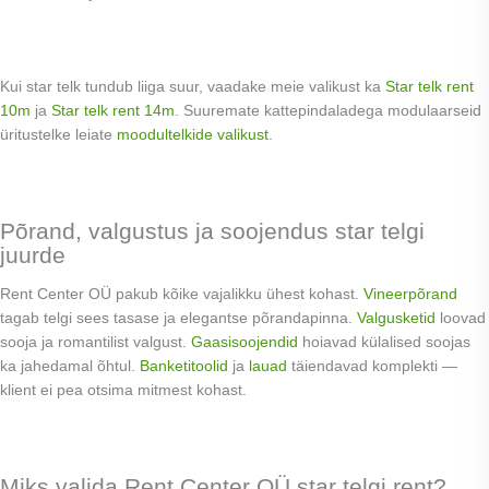
Kui star telk tundub liiga suur, vaadake meie valikust ka
Star telk rent
10m
ja
Star telk rent 14m
. Suuremate kattepindaladega modulaarseid
üritustelke leiate
moodultelkide valikust
.
Põrand, valgustus ja soojendus star telgi
juurde
Rent Center OÜ pakub kõike vajalikku ühest kohast.
Vineerpõrand
tagab telgi sees tasase ja elegantse põrandapinna.
Valgusketid
loovad
sooja ja romantilist valgust.
Gaasisoojendid
hoiavad külalised soojas
ka jahedamal õhtul.
Banketitoolid
ja
lauad
täiendavad komplekti —
klient ei pea otsima mitmest kohast.
Miks valida Rent Center OÜ star telgi rent?