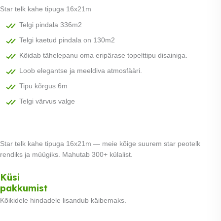
Star telk kahe tipuga 16x21m
Telgi pindala 336m2
Telgi kaetud pindala on 130m2
Köidab tähelepanu oma eripärase topelttipu disainiga.
Loob elegantse ja meeldiva atmosfääri.
Tipu kõrgus 6m
Telgi värvus valge
Star telk kahe tipuga 16x21m — meie kõige suurem star peotelk
rendiks ja müügiks. Mahutab 300+ külalist.
Küsi
Tasu kolmes võrdses
pakkumist
osas.
0% intress
Loe lähemalt
Kõikidele hindadele lisandub käibemaks.