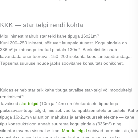
KKK — star telgi rendi kohta
Mitu inimest mahub star telki kahe tipuga 16x21m?
Kuni 200–250 inimest, sõltuvalt lauapaigutusest. Kogu pindala on
336m² ja katusega kaetud pindala 130m². Banketistiilis saab
kavandada orienteeruvalt 150–200 isekohta koos tantsupõrandaga.
Täpsema suuruse nõude jaoks soovitame konsultatsioonikõnet.
Kuidas erineb star telk kahe tipuga tavalise star-telgi või moodultelgi
rentimisest?
Tavalised
star telgid
(10m ja 14m) on ühekordsete tippudega
päikesevari-tüüpi telgid, mis sobivad kompaktsematele üritustele. Kahe
tipuga 16x21m variant on mahukas ja arhitektuurselt efektne — kahe
tipu konstruktsioon annab suurema kogu pindala (336m²) ning
silmatorkavama visuaalse ilme.
Moodultelgid
sobivad paremini siis, kui
soovitakse paindlikku suurust ning lisatarvikuid nagu seinad ja