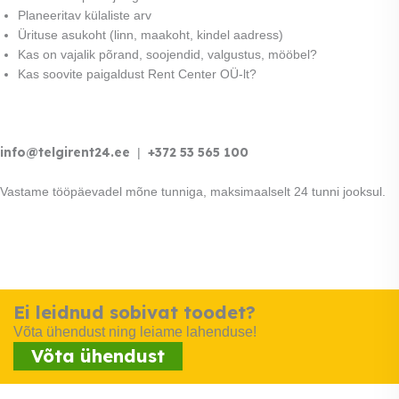
Planeeritav külaliste arv
Ürituse asukoht (linn, maakoht, kindel aadress)
Kas on vajalik põrand, soojendid, valgustus, mööbel?
Kas soovite paigaldust Rent Center OÜ-lt?
info@telgirent24.ee
+372 53 565 100
|
Vastame tööpäevadel mõne tunniga, maksimaalselt 24 tunni jooksul.
Ei leidnud sobivat toodet?
Võta ühendust ning leiame lahenduse!
Võta ühendust