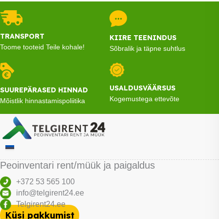
TRANSPORT
KIIRE TEENINDUS
Toome tooteid Teile kohale!
Sõbralik ja täpne suhtlus
USALDUSVÄÄRSUS
SUUREPÄRASED HINNAD
Kogemustega ettevõte
Mõistlik hinnastamispoliitika
Peoinventari rent/müük ja paigaldus
+372 53 565 100
info@telgirent24.ee
Telgirent24.ee
Küsi pakkumist