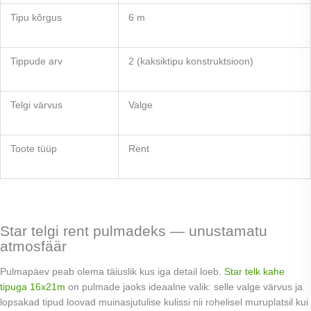
Tipu kõrgus
6 m
Tippude arv
2 (kaksiktipu konstruktsioon)
Telgi värvus
Valge
Toote tüüp
Rent
Star telgi rent pulmadeks — unustamatu
atmosfäär
Pulmapäev peab olema täiuslik kus iga detail loeb.
Star telk kahe
tipuga 16x21m
on pulmade jaoks ideaalne valik: selle valge värvus ja
lopsakad tipud loovad muinasjutulise kulissi nii rohelisel muruplatsil kui