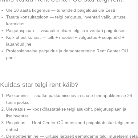
Üle 10 aasta kogemus — tuhandeid paigaldusi üle Eesti
Tasuta konsultatsioon — telgi paigutus, inventari valik, ürituse
korraldus
Paigutusplaan — visuaalne plaan telgi ja inventari paigutusest
Kõik ühest kohast — telk + mööbel + valgustus + soojendid +
lauanõud jne
Professionaalne paigaldus ja demonteerimine Rent Center OÜ
poolt
Kuidas star telgi rent käib?
Pakkumine — saatke pakkumissoov ja saate hinnapakkumise 24
tunni jooksul
Ülevaatus — kooskõlastatakse telgi asukoht, paigutusplaan ja
lisainventar
Paigaldus — Rent Center OÜ meeskond paigaldab star telgi enne
üritust
Demonteerimine — ürituse järgselt eemaldame telgi muretsemiseta