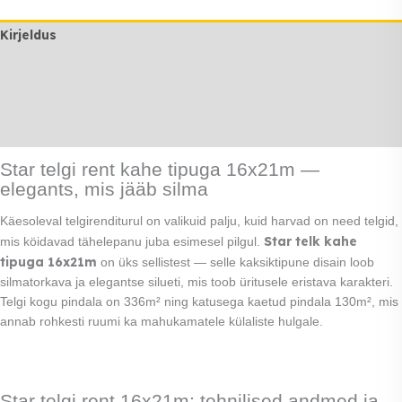
Kirjeldus
Lisainfo
Transport
Rendi info
Star telgi rent kahe tipuga 16x21m —
elegants, mis jääb silma
Käesoleval telgirenditurul on valikuid palju, kuid harvad on need telgid,
Star telk kahe
mis köidavad tähelepanu juba esimesel pilgul.
tipuga 16x21m
on üks sellistest — selle kaksiktipune disain loob
silmatorkava ja elegantse silueti, mis toob üritusele eristava karakteri.
Telgi kogu pindala on 336m² ning katusega kaetud pindala 130m², mis
annab rohkesti ruumi ka mahukamatele külaliste hulgale.
Star telgi rent 16x21m: tehnilised andmed ja