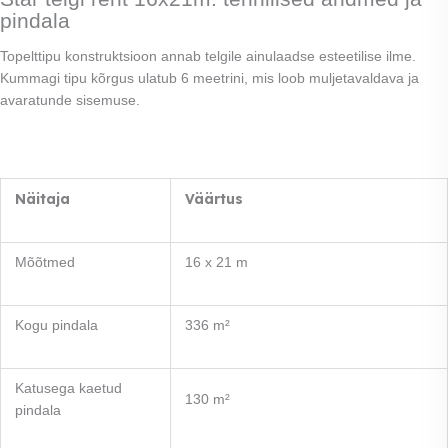
pindala
Topelttipu konstruktsioon annab telgile ainulaadse esteetilise ilme.
Kummagi tipu kõrgus ulatub 6 meetrini, mis loob muljetavaldava ja
avaratunde sisemuse.
Näitaja
Väärtus
Mõõtmed
16 x 21 m
Kogu pindala
336 m²
Katusega kaetud
130 m²
pindala