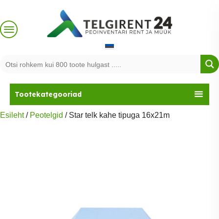
Skip
to
content
Tootekategooriad
Esileht
/
Peotelgid
/ Star telk kahe tipuga 16x21m