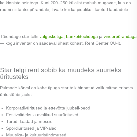
ka kinniste seintega. Kuni 200–250 külalist mahub mugavalt, kus on
ruumi nii tantsupõrandale, lavale kui ka pidulikult kaetud laudadele.
Täiendage star telki
valgusketiga
,
banketitoolidega
ja
vineerpõrandaga
— kogu inventar on saadaval ühest kohast, Rent Center OÜ-lt.
Star telgi rent sobib ka muudeks suurteks
üritusteks
Pulmade kõrval on kahe tipuga star telk hinnatud valik mitme erineva
üritustüübi jaoks:
Korporatiivüritused ja ettevõtte juubeli-peod
Festivalideks ja avalikud suurüritused
Turud, laadad ja messid
Spordiüritused ja VIP-alad
Muusika- ja kultuurisündmused