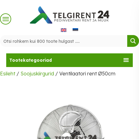
Skip
to
content
Tootekategooriad
Esileht
/
Soojuskiirgurid
/ Ventilaatori rent Ø50cm