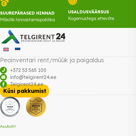
USALDUSVÄÄRSUS
SUUREPÄRASED HINNAD
Kogemustega ettevõte
Mõistlik hinnastamispoliitika
Peoinventari rent/müük ja paigaldus
+372 53 565 100
info@telgirent24.ee
Telgirent24.ee
Küsi pakkumist
Asukoht