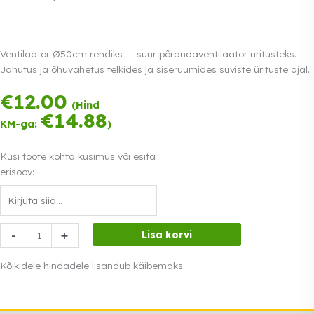
Ventilaator Ø50cm rendiks — suur põrandaventilaator üritusteks.
Jahutus ja õhuvahetus telkides ja siseruumides suviste ürituste ajal.
€
12.00
Tasu kolmes
(Hind
võrdses osas.
€
14.88
KM-ga:
)
0% intress
Loe lähemalt
Küsi toote kohta küsimus või esita
erisoov:
Ventilaatori
-
+
Lisa korvi
rent
Ø50cm
Kõikidele hindadele lisandub käibemaks.
kogus