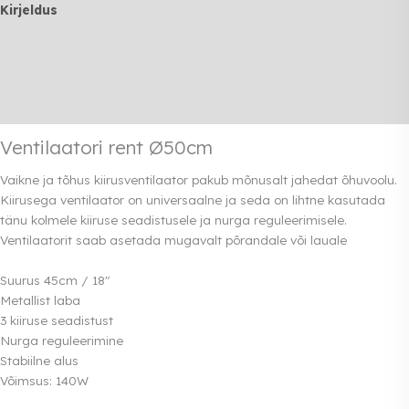
Kirjeldus
Lisainfo
Transport
Rendi info
Ventilaatori rent Ø50cm
Vaikne ja tõhus kiirusventilaator pakub mõnusalt jahedat õhuvoolu.
Kiirusega ventilaator on universaalne ja seda on lihtne kasutada
tänu kolmele kiiruse seadistusele ja nurga reguleerimisele.
Ventilaatorit saab asetada mugavalt põrandale või lauale
Suurus 45cm / 18″
Metallist laba
3 kiiruse seadistust
Nurga reguleerimine
Stabiilne alus
Võimsus: 140W