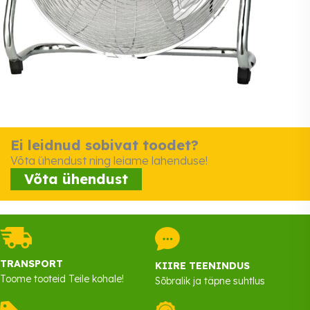
Ei leidnud sobivat toodet?
Võta ühendust ning leiame lahenduse!
Võta ühendust
TRANSPORT
KIIRE TEENINDUS
Toome tooteid Teile kohale!
Sõbralik ja täpne suhtlus