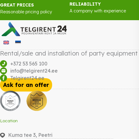
RELIABILITY
GREAT PRICES
A company with experience
Reasonable pricing policy
Rental/sale and installation of party equipment
+372 53 565 100
info@telgirent24.ee
Telgirent24.ee
Ask for an offer
Location
Kuma tee 3, Peetri