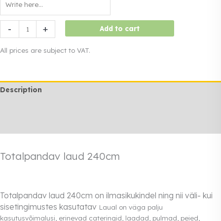
Folding
-
+
Add to cart
table
240
All prices are subject to VAT.
cm
quantity
Description
Additional information
Rendi info
Totalpandav laud 240cm
Totalpandav laud 240cm on ilmasikukindel ning nii väli- kui
sisetingimustes kasutatav
Laual on väga palju
kasutusvõimalusi, erinevad cateringid, laadad, pulmad, peied,