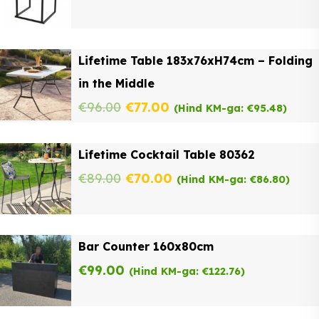
Lifetime Table 183x76xH74cm – Folding
in the Middle
Original
Current
€
96.00
€
77.00
(Hind KM-ga:
€
95.48
)
price
price
Lifetime Cocktail Table 80362
was:
is:
Original
Current
€
89.00
€
70.00
(Hind KM-ga:
€
86.80
)
€96.00.
€77.00.
price
price
was:
is:
Bar Counter 160x80cm
€89.00.
€70.00.
€
99.00
(Hind KM-ga:
€
122.76
)