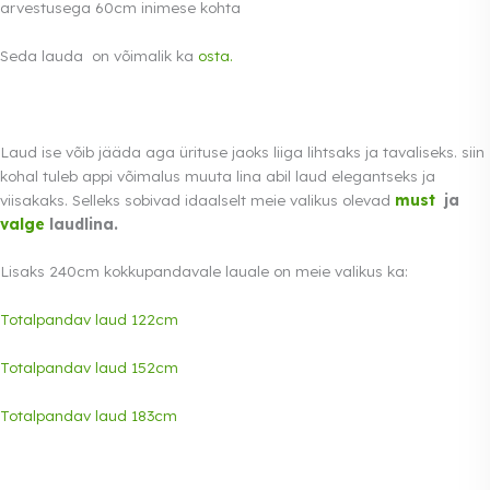
arvestusega 60cm inimese kohta
Seda lauda on võimalik ka
osta.
Laud ise võib jääda aga ürituse jaoks liiga lihtsaks ja tavaliseks. siin
kohal tuleb appi võimalus muuta lina abil laud elegantseks ja
viisakaks. Selleks sobivad idaalselt meie valikus olevad
must
ja
valge
laudlina.
Lisaks 240cm kokkupandavale lauale on meie valikus ka:
Totalpandav laud 122cm
Totalpandav laud 152cm
Totalpandav laud 183cm