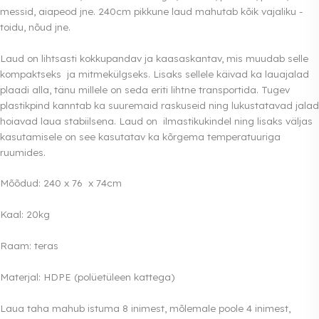
messid, aiapeod jne. 240cm pikkune laud mahutab kõik vajaliku -
toidu, nõud jne.
Laud on lihtsasti kokkupandav ja kaasaskantav, mis muudab selle
kompaktseks ja mitmekülgseks. Lisaks sellele käivad ka lauajalad
plaadi alla, tänu millele on seda eriti lihtne transportida. Tugev
plastikpind kanntab ka suuremaid raskuseid ning lukustatavad jalad
hoiavad laua stabiilsena. Laud on ilmastikukindel ning lisaks väljas
kasutamisele on see kasutatav ka kõrgema temperatuuriga
ruumides.
Mõõdud: 240 x 76 x 74cm
Kaal: 20kg
Raam: teras
Materjal: HDPE (polüetüleen kattega)
Laua taha mahub istuma 8 inimest, mõlemale poole 4 inimest,