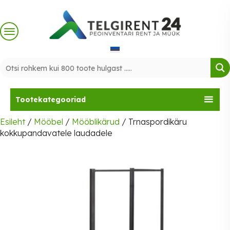
Skip
to
content
Tootekategooriad
Esileht
/
Mööbel
/
Mööblikärud
/ Trnaspordikäru
kokkupandavatele laudadele