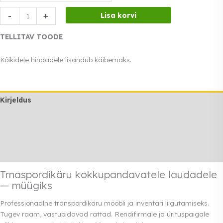
Trnaspordikäru
-
+
Lisa korvi
kokkupandavatele
laudadele
TELLITAV TOODE
kogus
Kõikidele hindadele lisandub käibemaks.
Kirjeldus
Lisainfo
Transport
Rendi info
Trnaspordikäru kokkupandavatele laudadele
— müügiks
Professionaalne transpordikäru mööbli ja inventari liigutamiseks.
Tugev raam, vastupidavad rattad. Rendifirmale ja ürituspaigale