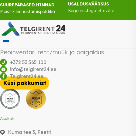
USALDUSVÄÄRSUS
SUUREPÄRASED HINNAD
Kogemustega ettevõte
Mõistlik hinnastamispoliitika
Peoinventari rent/müük ja paigaldus
+372 53 565 100
info@telgirent24.ee
Telgirent24.ee
Küsi pakkumist
Asukoht
Kuma tee 3, Peetri