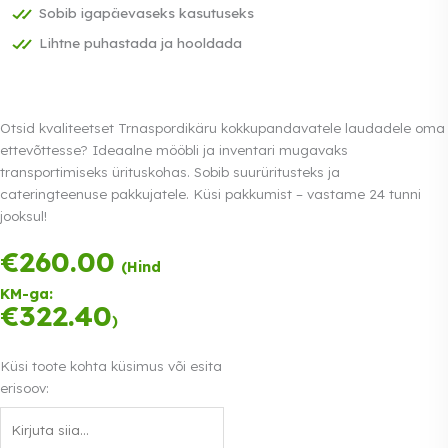
Sobib igapäevaseks kasutuseks
Lihtne puhastada ja hooldada
Otsid kvaliteetset Trnaspordikäru kokkupandavatele laudadele oma
ettevõttesse? Ideaalne mööbli ja inventari mugavaks
transportimiseks ürituskohas. Sobib suurüritusteks ja
cateringteenuse pakkujatele. Küsi pakkumist – vastame 24 tunni
jooksul!
€
260.00
Tasu kolmes
(Hind
võrdses
KM-ga:
osas.
0%
€
322.40
Loe lähemalt
)
intress
Küsi toote kohta küsimus või esita
erisoov: