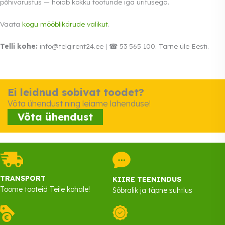
põhivarustus — hoiab kokku töötunde iga üritusega.
Vaata
kogu mööblikärude valikut
.
Telli kohe:
info@telgirent24.ee | ☎ 53 565 100. Tarne üle Eesti.
Ei leidnud sobivat toodet?
Võta ühendust ning leiame lahenduse!
Võta ühendust
TRANSPORT
KIIRE TEENINDUS
Toome tooteid Teile kohale!
Sõbralik ja täpne suhtlus