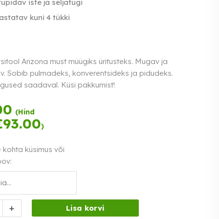
upidav iste ja seljatugi
astatav kuni 4 tükki
sitool Arizona must müügiks üritusteks. Mugav ja
v. Sobib pulmadeks, konverentsideks ja pidudeks.
gused saadaval. Küsi pakkumist!
Tasu kolmes
00
(Hind
võrdses osas.
€
93.00
)
Loe lähemalt
0% intress
e kohta küsimus või
oov:
sitool
+
Lisa korvi