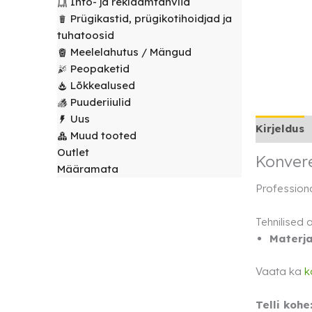
Info- ja reklaamtahvlid
laudlinad
Servjetid ja
Prügikastid, prügikotihoidjad ja
kaunistused
tuhatoosid
Toolikatted
Meelelahutus / Mängud
Peopaketid
Lõkkealused
Puuderiiulid
Uus
Kirjeldus
Muud tooted
Outlet
Konver
Määramata
Professiona
Tehnilised
Materja
Vaata ka
k
Telli kohe