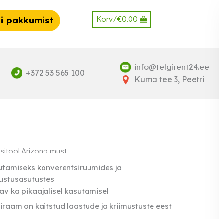
Korv/
€
0.00
i pakkumist
info@telgirent24.ee
+372 53 565 100
Kuma tee 3, Peetri
sitool Arizona must
tamiseks konverentsiruumides ja
lustusasutustes
v ka pikaajalisel kasutamisel
iraam on kaitstud laastude ja kriimustuste eest