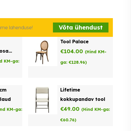
Võta ühendust
iame lahenduse!
Tool Palace
oosa
€
104.00
(Hind KM-
nd KM-ga:
ga:
€
128.96
)
2cm
Lifetime
laud
kokkupandav tool
€
49.00
ind KM-ga:
(Hind KM-ga:
€
60.76
)