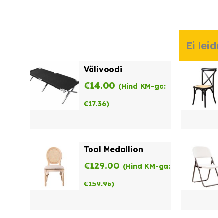
Ei lei
Välivoodi
€
14.00
(Hind KM-ga:
€
17.36
)
Tool Medallion
€
129.00
(Hind KM-ga:
€
159.96
)