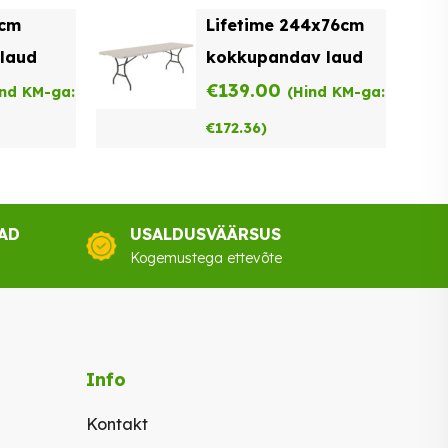
3cm
Lifetime 244x76cm
laud
kokkupandav laud
€
139.00
ind KM-ga:
(Hind KM-ga:
€
172.36
)
AD
USALDUSVÄÄRSUS
Kogemustega ettevõte
Info
Kontakt