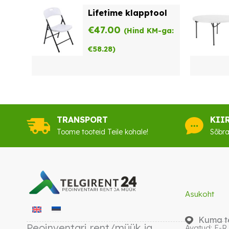
Lifetime klapptool
€
47.00
(Hind KM-ga:
€
58.28
)
TRANSPORT
KII
Toome tooteid Teile kohale!
Sõbra
Asukoht
Kuma te
Peoinventari rent/müük ja
Avatud: E-R