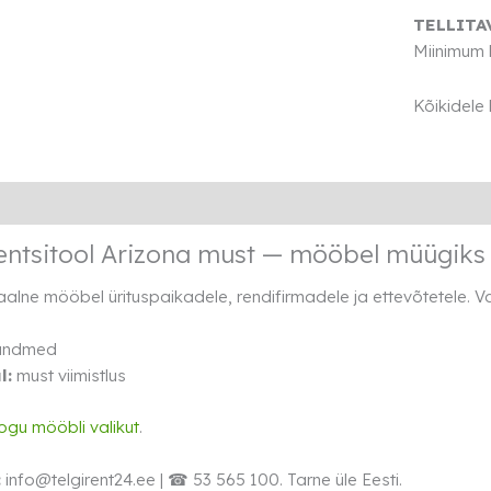
must
TELLITA
kogus
Miinimum 
Kõikidele
Lisainfo
Transport
Rendi info
entsitool Arizona must — mööbel müügiks
alne mööbel ürituspaikadele, rendifirmadele ja ettevõtetele.
 andmed
l:
must viimistlus
ogu mööbli valikut
.
:
info@telgirent24.ee | ☎ 53 565 100. Tarne üle Eesti.