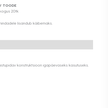
V TOODE
kogus 20tk
 hindadele lisandub käibemaks.
 Vastupidav konstruktsioon igapäevaseks kasutuseks.