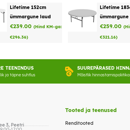
Lifetime 152cm
Lifetime 18
ümmargune laud
ümmargune 
€
239.00
€
259.00
(Hind KM-ga:
(H
€
296.36
)
€
321.16
)
RE TEENINDUS
SUUREPÄRASED HINN
lik ja täpne suhtlus
Mõistlik hinnastamispoliitika
Tooted ja teenused
Renditooted
e 3, Peetri
 9:00-17:00