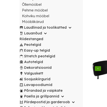
transport
peotelgid
Korv/
valitud
€
0.00
peotelgid
Puuderiiulid
Õllemööbel
vabalt
Prügikastid
Peeglid
Valgustus
sihtpunkti.
Pehme mööbel
Peomööbel
valitud
Peomööbel
Kohviku mööbel
Riidestanged
Muud
sihtpunkti.
Valguskett
POPULAARNE
Lauad
Mööblikärud
renditooted
Lauad
Loe
Meelelahutus
Laudlinad ja toolikatted
lähemalt
Lauanõud
Toolid
Loe
Peopaketid
Toolid
Lauanõud
lähemalt
/
Lavapoodiumid
POPULAARNE
/
Riidestanged
Prügikastid
Pingid
Pingid
Peotelgid
Mängud ja
Easy-up telgid
Laudlinad
meelelahutus
Mööbli
Stretch peotelgid
ja
transpordikärud
Autotelgid
toolikatted
Dekoratsioonid
Laudlinad
Ümmargused
Valguskett
ja
laudlinad
Soojuskiirgurid
toolikatted
Lavapoodiumid
Kandilised
Ümmargused
Põrandad ja vaipkate
laudlinad
laudlinad
Paella ja grillpannid
Piirdepostid ja garderoob
Toolikatted
Kandilised