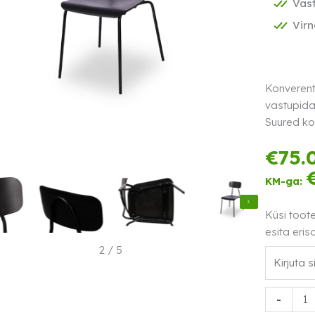
Vast
Virn
Konverent
vastupida
Suured ko
€
75.
KM-ga:
Küsi toot
esita eris
2
/
5
Konverent
-
Arizona