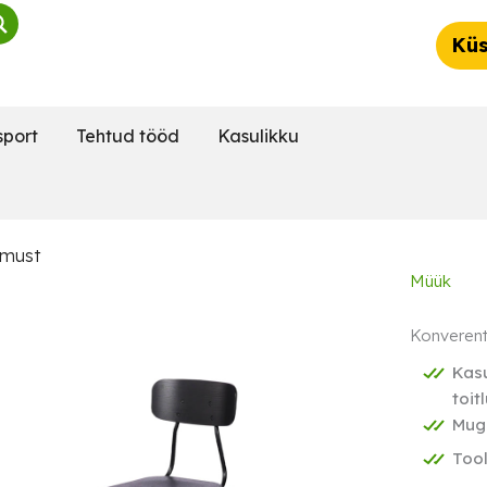
Küs
sport
Tehtud tööd
Kasulikku
 must
Müük
Konverent
Kasu
toit
Muga
Tool