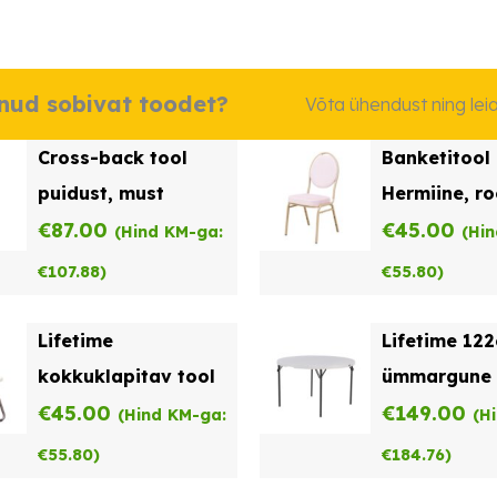
dnud sobivat toodet?
Võta ühendust ning le
Cross-back tool
Banketitool
puidust, must
Hermiine, r
€
87.00
samet
€
45.00
(Hind KM-ga:
(Hi
€
107.88
)
€
55.80
)
Lifetime
Lifetime 12
kokkuklapitav tool
ümmargune 
€
45.00
€
149.00
(Hind KM-ga:
(H
€
55.80
)
€
184.76
)