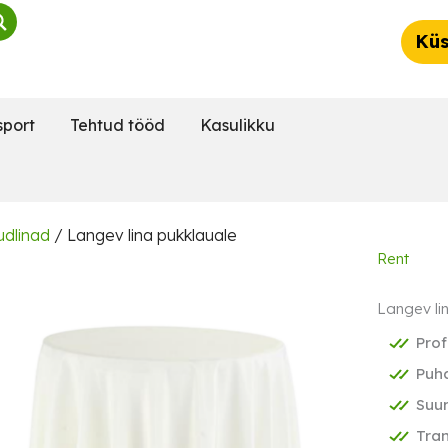
Küs
sport
Tehtud tööd
Kasulikku
dlinad
/ Langev lina pukklauale
Rent
Langev li
Prof
Puha
Suu
Tran