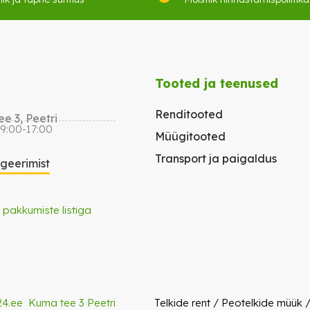
Tooted ja teenused
Renditooted
e 3, Peetri
 9:00-17:00
Müügitooted
Transport ja paigaldus
igeerimist
 pakkumiste listiga
24.ee
Kuma tee 3 Peetri
Telkide rent
/
Peotelkide müük