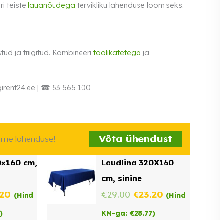
ri teiste
lauanõudega
tervikliku lahenduse loomiseks.
tud ja triigitud. Kombineeri
toolikatetega
ja
irent24.ee | ☎ 53 565 100
Võta ühendust
iame lahenduse!
0×160 cm,
Laudlina 320X160
cm, sinine
ne
Praegune
Algne
Praegune
.20
€
29.00
€
23.20
(Hind
(Hind
hind
hind
hind
)
KM-ga:
€
28.77
)