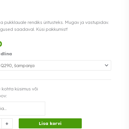
a pukklauale rendiks üritusteks. Mugav ja vastupidav.
gused saadaval. Küsi pakkumist!
Tasu kolmes võrdses
0
osas.
0% intress
Loe lähemalt
udlina
e kohta küsimus või
oov:
+
Lisa korvi