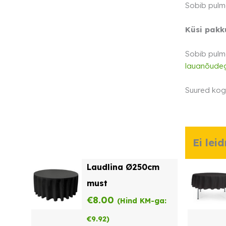
Sobib pulma
Küsi pakk
Sobib pulma
lauanõude
Suured kog
Ei lei
Laudlina Ø250cm
must
€
8.00
(Hind KM-ga:
€
9.92
)