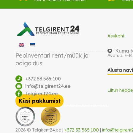
Asukoht
Kuma te
Peoinventari rent/müük ja
Avatud: E-R
paigaldus
Alusta nav
+372 53 565 100
info@telgirent24.ee
Liitun heade
Telgirent24.ee
Küsi pakkumist
2026 © Telgirent24.ee |
+372 53 565 100
|
info@telgirent