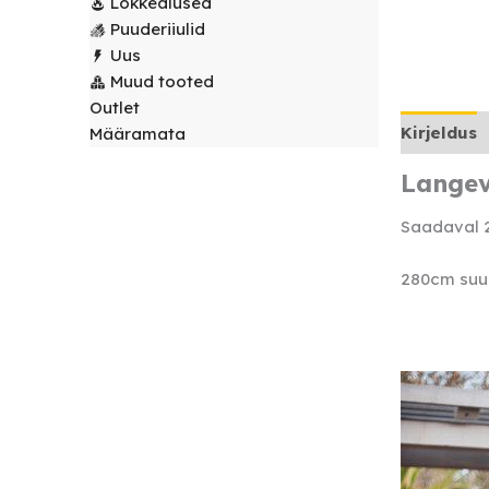
Lõkkealused
laudlinad
Servjetid ja
Puuderiiulid
kaunistused
Uus
Toolikatted
Muud tooted
Outlet
Kirjeldus
Määramata
Langev
Saadaval 
280cm suur