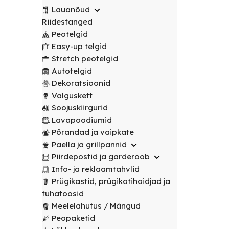
transport
peotelgid
Korv/
valitud
€
0.00
peotelgid
Puuderiiulid
Lauanõud
vabalt
Prügikastid
Peeglid
Valgustus
sihtpunkti.
Riidestanged
Peomööbel
valitud
Peomööbel
Peotelgid
Riidestanged
Muud
sihtpunkti.
Valguskett
POPULAARNE
Lauad
Easy-up telgid
renditooted
Lauad
Loe
Meelelahutus
Stretch peotelgid
lähemalt
Lauanõud
Toolid
Loe
Peopaketid
Toolid
Autotelgid
lähemalt
/
Lavapoodiumid
POPULAARNE
/
Dekoratsioonid
Prügikastid
Pingid
Pingid
Valguskett
Mängud ja
Soojuskiirgurid
Laudlinad
meelelahutus
Mööbli
Lavapoodiumid
ja
transpordikärud
Põrandad ja vaipkate
toolikatted
Paella ja grillpannid
Laudlinad
Ümmargused
Piirdepostid ja garderoob
ja
laudlinad
Info- ja reklaamtahvlid
toolikatted
Prügikastid, prügikotihoidjad ja
Kandilised
Ümmargused
tuhatoosid
laudlinad
laudlinad
Meelelahutus / Mängud
Peopaketid
Toolikatted
Kandilised