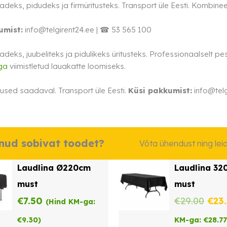
deks, pidudeks ja firmüritusteks. Transport üle Eesti. Kombinee
umist:
info@telgirent24.ee | ☎ 53 565 100
deks, juubeliteks ja pidulikeks üritusteks. Professionaalselt pes
ga
viimistletud lauakatte loomiseks.
used saadaval. Transport üle Eesti.
Küsi pakkumist:
info@telg
dnud sobivat toodet?
Võta ühendust ning le
Laudlina Ø220cm
Laudlina 32
must
must
Alg
€
7.50
€
29.00
€
23
(Hind KM-ga:
hind
€
9.30
)
KM-ga:
€
28.77