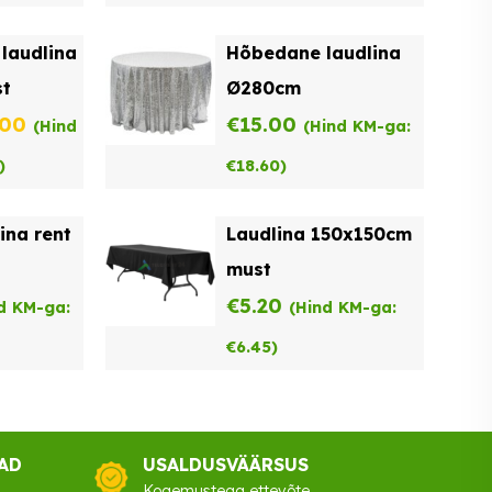
on:
oli:
on:
laudlina
Hõbedane laudlina
00.
€23.20.
€29.00.
€23.20.
t
Ø280cm
ne
Praegune
.00
€
15.00
(Hind
(Hind KM-ga:
hind
)
€
18.60
)
on:
ina rent
Laudlina 150x150cm
00.
€22.00.
must
€
5.20
d KM-ga:
(Hind KM-ga:
€
6.45
)
AD
USALDUSVÄÄRSUS
Kogemustega ettevõte