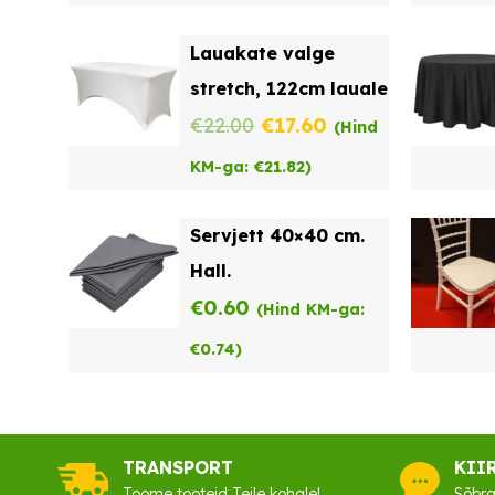
Lauakate valge
stretch, 122cm lauale
Algne
Praegune
€
22.00
€
17.60
(Hind
hind
hind
KM-ga:
€
21.82
)
oli:
on:
Servjett 40×40 cm.
€22.00.
€17.60.
Hall.
€
0.60
(Hind KM-ga:
€
0.74
)
TRANSPORT
KII
Toome tooteid Teile kohale!
Sõbra