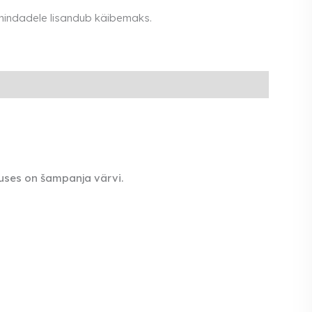
e
 hindadele lisandub käibemaks.
ses on šampanja värvi.