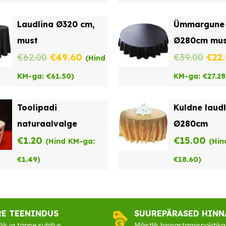
oli:
Laudlina Ø320 cm,
Ümmargune 
€29.
must
Ø280cm mus
Algne
Praegune
Alg
€
62.00
€
49.60
€
39.00
€
22
(Hind
hind
hind
hind
KM-ga:
€
61.50
)
KM-ga:
€
27.28
oli:
on:
oli:
Toolipadi
Kuldne laudl
€62.00.
€49.60.
€39.
naturaalvalge
Ø280cm
€
1.20
€
15.00
(Hind KM-ga:
(Hin
€
1.49
)
€
18.60
)
RE TEENINDUS
SUUREPÄRASED HINN
lik ja täpne suhtlus
Mõistlik hinnastamispoliitika