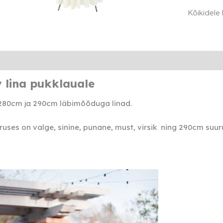
pukklaual
Kõikidele
kogus
Lisainfo
Transport
Rendi info
 lina pukklauale
280cm ja 290cm läbimõõduga linad.
uses on valge, sinine, punane, must, virsik ning
290cm suuru