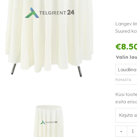
Langev lin
Suured ko
€
8.5
Valin la
PUHASTA
Küsi toot
esita eris
Langev
-
lina