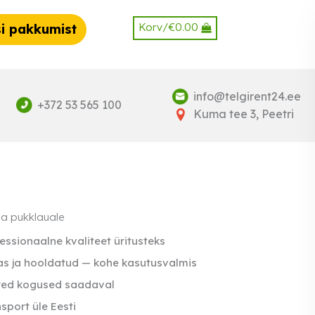
Korv/
€
0.00
i pakkumist
info@telgirent24.ee
+372 53 565 100
Kuma tee 3, Peetri
na pukklauale
essionaalne kvaliteet üritusteks
s ja hooldatud — kohe kasutusvalmis
red kogused saadaval
sport üle Eesti