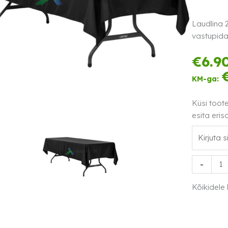
Laudlina 
vastupida
€
6.9
KM-ga:
Küsi toot
esita eris
Laudlina
-
260x150
must
Kõikidele
kogus