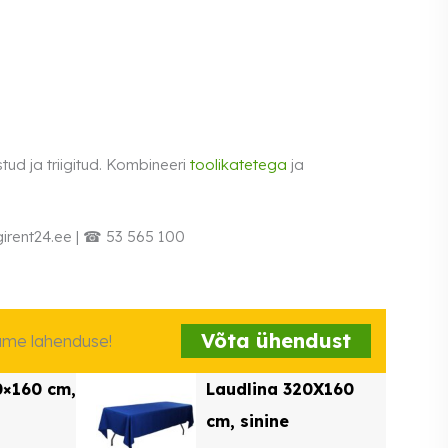
tud ja triigitud. Kombineeri
toolikatetega
ja
irent24.ee | ☎ 53 565 100
Võta ühendust
iame lahenduse!
0×160 cm,
Laudlina 320X160
cm, sinine