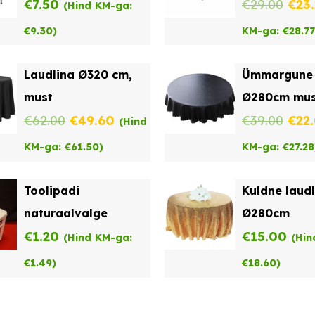
Alg
€
7.50
€
29.00
€
23
(Hind KM-ga:
hind
€
9.30
)
KM-ga:
€
28.77
oli:
Laudlina Ø320 cm,
Ümmargune 
€29.
must
Ø280cm mus
Algne
Praegune
Alg
€
62.00
€
49.60
€
39.00
€
22
(Hind
hind
hind
hind
KM-ga:
€
61.50
)
KM-ga:
€
27.28
oli:
on:
oli:
Toolipadi
Kuldne laudl
€62.00.
€49.60.
€39.
naturaalvalge
Ø280cm
€
1.20
€
15.00
(Hind KM-ga:
(Hin
€
1.49
)
€
18.60
)