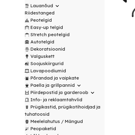
transport
peotelgid
Korv/
valitud
€
0.00
peotelgid
Puuderiiulid
Lauanõud
vabalt
Prügikastid
Peeglid
Valgustus
sihtpunkti.
Riidestanged
Peomööbel
valitud
Peomööbel
Peotelgid
Riidestanged
Muud
sihtpunkti.
Valguskett
POPULAARNE
Lauad
Easy-up telgid
renditooted
Lauad
Loe
Meelelahutus
Stretch peotelgid
lähemalt
Lauanõud
Toolid
Loe
Peopaketid
Toolid
Autotelgid
lähemalt
/
Lavapoodiumid
POPULAARNE
/
Dekoratsioonid
Prügikastid
Pingid
Pingid
Valguskett
Mängud ja
Soojuskiirgurid
Laudlinad
meelelahutus
Mööbli
Lavapoodiumid
ja
transpordikärud
Põrandad ja vaipkate
toolikatted
Paella ja grillpannid
Laudlinad
Ümmargused
Piirdepostid ja garderoob
ja
laudlinad
Info- ja reklaamtahvlid
toolikatted
Prügikastid, prügikotihoidjad ja
Kandilised
Ümmargused
tuhatoosid
laudlinad
laudlinad
Meelelahutus / Mängud
Peopaketid
Toolikatted
Kandilised