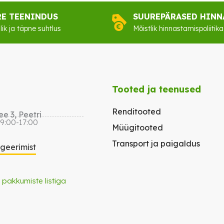
RE TEENINDUS
SUUREPÄRASED HINN
lik ja täpne suhtlus
Mõistlik hinnastamispoliitika
Tooted ja teenused
Renditooted
e 3, Peetri
 9:00-17:00
Müügitooted
Transport ja paigaldus
igeerimist
 pakkumiste listiga