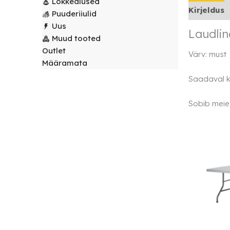
Lõkkealused
laudlinad
Kirjeldus
Servjetid ja
Puuderiiulid
kaunistused
Uus
Toolikatted
Laudli
Muud tooted
Outlet
Värv: must
Määramata
Saadaval 
Sobib meie