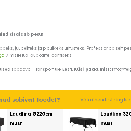
hind sisaldab pesu!
deks, juubeliteks ja pidulikeks üritusteks. Professionaalselt pes
ga
viimistletud lauakatte loomiseks.
used saadaval. Transport üle Eesti.
Küsi pakkumist:
info@telg
dnud sobivat toodet?
Võta ühendust ning le
Laudlina Ø220cm
Laudlina 32
must
must