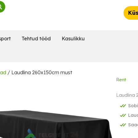
Küs
sport
Tehtud tööd
Kasulikku
nad
/ Laudlina 260x150cm must
Rent
Laudlina
Sob
Laud
Saad