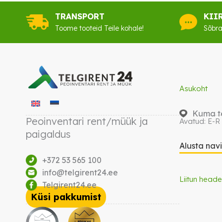
TRANSPORT
KII
Toome tooteid Teile kohale!
Sõbra
Asukoht
Kuma te
Peoinventari rent/müük ja
Avatud: E-R
paigaldus
Alusta nav
+372 53 565 100
info@telgirent24.ee
Liitun heade
Telgirent24.ee
Küsi pakkumist