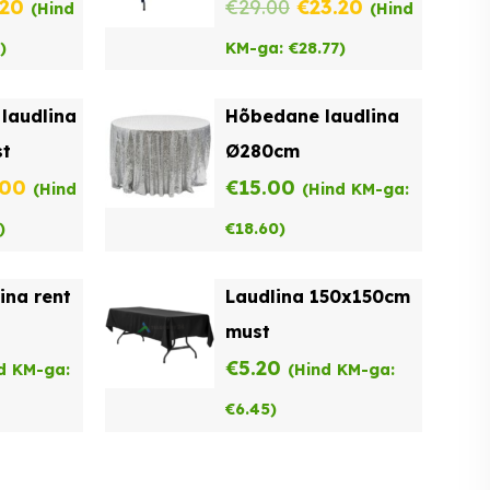
ne
Praegune
Algne
Praegune
.20
€
29.00
€
23.20
(Hind
(Hind
hind
hind
hind
)
KM-ga:
€
28.77
)
on:
oli:
on:
laudlina
Hõbedane laudlina
00.
€23.20.
€29.00.
€23.20.
t
Ø280cm
ne
Praegune
.00
€
15.00
(Hind
(Hind KM-ga:
hind
)
€
18.60
)
on:
ina rent
Laudlina 150x150cm
00.
€22.00.
must
€
5.20
d KM-ga:
(Hind KM-ga:
€
6.45
)