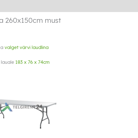
Lisainfo
Transport
Rendi info
na 260x150cm must
ka
valget värvi laudlina
 lauale
183 x 76 x 74cm