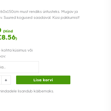
260x150cm must rendiks üritusteks. Mugav ja
v. Suured kogused saadaval. Küsi pakkumist!
Tasu kolmes
0
(Hind
võrdses osas.
€
8.56
)
Loe lähemalt
0% intress
e kohta küsimus või
oov:
+
Lisa korvi
cm
 hindadele lisandub käibemaks.