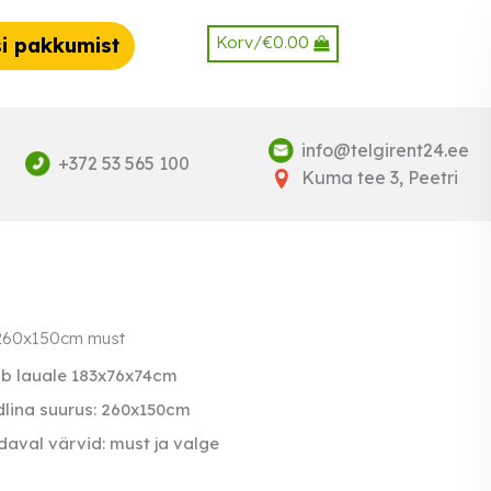
Korv/
€
0.00
i pakkumist
info@telgirent24.ee
+372 53 565 100
Kuma tee 3, Peetri
 260x150cm must
ib lauale 183x76x74cm
lina suurus: 260x150cm
aval värvid: must ja valge