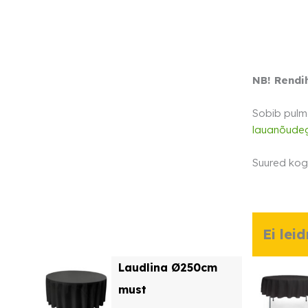
NB! Rendi
Sobib pulma
lauanõude
Suured kog
Ei lei
Laudlina Ø250cm
must