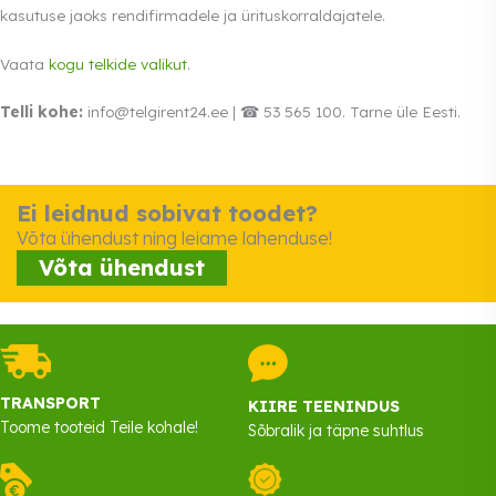
kasutuse jaoks rendifirmadele ja ürituskorraldajatele.
Vaata
kogu telkide valikut
.
Telli kohe:
info@telgirent24.ee | ☎ 53 565 100. Tarne üle Eesti.
Ei leidnud sobivat toodet?
Võta ühendust ning leiame lahenduse!
Võta ühendust
TRANSPORT
KIIRE TEENINDUS
Toome tooteid Teile kohale!
Sõbralik ja täpne suhtlus