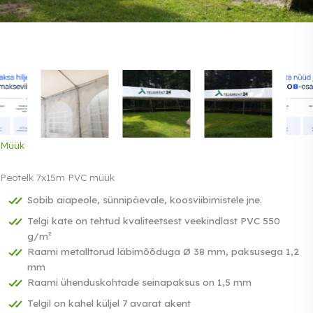
Müük
Peotelk 7x15m PVC müük
Sobib aiapeole, sünnipäevale, koosviibimistele jne.
Telgi kate on tehtud kvaliteetsest veekindlast PVC 550
g/m²
Raami metalltorud läbimõõduga Ø 38 mm, paksusega 1,2
mm
Raami ühenduskohtade seinapaksus on 1,5 mm
Telgil on kahel küljel 7 avarat akent