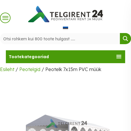
Skip
to
content
Tootekategooriad
Esileht
/
Peotelgid
/ Peotelk 7x15m PVC müük