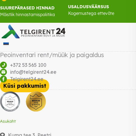
USALDUSVÄÄRSUS
SUUREPÄRASED HINNAD
Kogemustega ettevõte
Mõistlik hinnastamispoliitika
Peoinventari rent/müük ja paigaldus
+372 53 565 100
info@telgirent24.ee
Telgirent24.ee
Küsi pakkumist
Asukoht
Kuma tee 3, Peetri