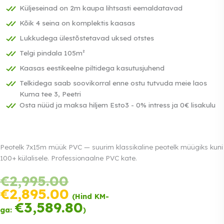
Küljeseinad on 2m kaupa lihtsasti eemaldatavad
Kõik 4 seina on komplektis kaasas
Lukkudega ülestõstetavad uksed otstes
Telgi pindala 105m²
Kaasas eestikeelne piltidega kasutusjuhend
Telkidega saab soovikorral enne ostu tutvuda meie laos
Kuma tee 3, Peetri
Osta nüüd ja maksa hiljem Esto3 - 0% intress ja 0€ lisakulu
Peotelk 7x15m müük PVC — suurim klassikaline peotelk müügiks kuni
100+ külalisele. Professionaalne PVC kate.
Tasu
Algne
€
2,995.00
kolmes
hind
võrdses
Praegune
€
2,895.00
(Hind KM-
oli:
osas.
hind
€
3,589.80
Loe lähemalt
€2,995.00.
ga:
)
0%
on:
intress