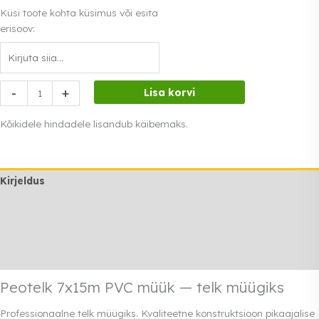
€2,895.00.
Küsi toote kohta küsimus või esita
erisoov:
Peotelk
-
+
Lisa korvi
7x15m
PVC
Kõikidele hindadele lisandub käibemaks.
müük
kogus
Kirjeldus
Lisainfo
Transport
Rendi info
Peotelk 7x15m PVC müük — telk müügiks
Professionaalne telk müügiks. Kvaliteetne konstruktsioon pikaajalise