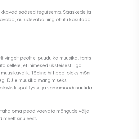
t hakkavad sääsed tegutsema. Sääskede ja
üravaba, aurudevaba ning ohutu kasutada.
t vingelt peolt ei puudu ka muusika, tants
 sellele, et inimesed üksteisest liiga
muusikavalik. Tõeline hitt peol oleks mõni
isegi DJle muusika mängimiseks
 playlisti spotifysse ja samamoodi nautida
 ei taha oma pead vaevata mängude välja
d meelt sinu eest.