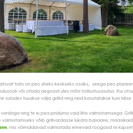
aitsvat toitu on peo üheks keskseks osaks, seega peo planeerim
idusöök või otsida aegsasti üles mõni toitlustusasutus. Kui otsus
sulades tuuakse välja grillid ning neid kasutatakse kuni hilise s
 vardaga ning te ei pea piriduma vaid liha valmistamisega. Grill
ude valmistamiseks võib grillvardasse lükata banaane, maasikai
ann
, mis võimaldavad valmistada erinevaid roogasid nii küpset