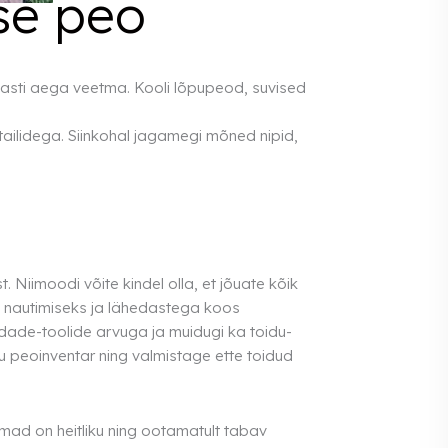
se peo
sasti aega veetma. Kooli lõpupeod, suvised
ailidega. Siinkohal jagamegi mõned nipid,
 Niimoodi võite kindel olla, et jõuate kõik
e nautimiseks ja lähedastega koos
audade-toolide arvuga ja muidugi ka toidu-
uu peoinventar ning valmistage ette toidud
lmad on heitliku ning ootamatult tabav