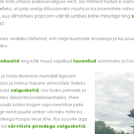
itseb toitu otsese päikesevalguse eest, siis mitmed toidud ei ka
 Selleks, et pidu veelgi lõbusamaks muuta ja ka pisematele vahv
ülimaitsev popcorn valmib umbes kahe minutiga ning
, kus
st.
ses vedeliku tarbimist, eriti väga kuumade ilmadega ja kui pruu
abu.
pokaalid
ning kõik muud vajalikud
lauanõud
söömiseks ja toi
a toidu riknemise muredelt liiguvad
ustus ja mõnus hubane atmosfäär. Selleks
tavad
valgusketid
, mis lisaks pehmele ja
ateks dekoratsoonielementideks. Meie
a saab kokku koguni saja meetrilise jada
ige need puude ümber või miks mitte ka
etkega hoopis teise ilme. Kui soovite aga
s ka
värviliste pirnidega valgusketid
.