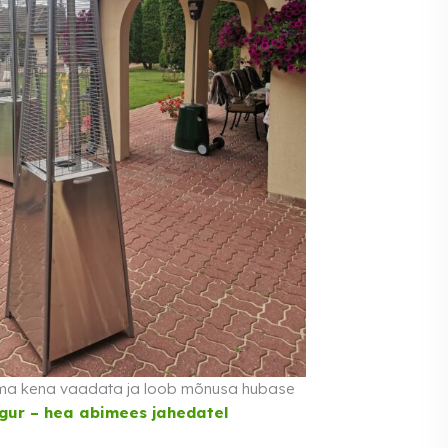
sama kena vaadata ja loob mõnusa hubase
rgur – hea abimees jahedatel