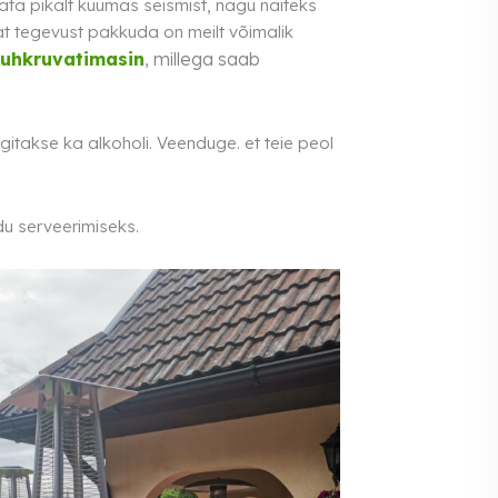
nnata pikalt kuumas seismist, nagu näiteks
at tegevust pakkuda on meilt võimalik
suhkruvatimasin
, millega saab
gitakse ka alkoholi. Veenduge. et teie peol
du serveerimiseks.