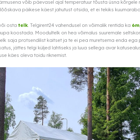
rmusena võib päevasel ajal temperatuur tõusta üsna kõrgele nin
s lõõskava päikese käest jahutust otsida, et ei tekiks kuumarab
 või osta
telk
. Telgirent24 vahendusel on võimalik rentida ka
6m
aupa koostada. Moodultelk on hea võimalus suuremale seltskonn
elk saja protsendilist kaitset ja te ei pea muretsema enda ega p
atus, jättes telgi küljed lahtiseks ja luua sellega avar katuseal
use käes oleva toidu riknemist.