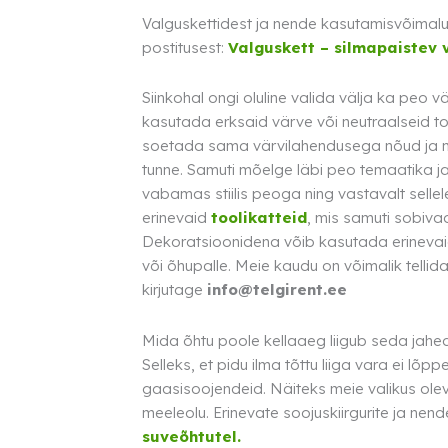
Valguskettidest ja nende kasutamisvõimal
postitusest:
Valguskett – silmapaistev 
Siinkohal ongi oluline valida välja ka peo 
kasutada erksaid värve või neutraalseid too
soetada sama värvilahendusega nõud ja m
tunne. Samuti mõelge läbi peo temaatika ja 
vabamas stiilis peoga ning vastavalt sell
erinevaid
toolikatteid
, mis samuti sobiva
Dekoratsioonidena võib kasutada erinevai
või õhupalle. Meie kaudu on võimalik tellid
kirjutage
info@telgirent.ee
Mida õhtu poole kellaaeg liigub seda jahed
Selleks, et pidu ilma tõttu liiga vara ei lõp
gaasisoojendeid. Näiteks meie valikus ole
meeleolu. Erinevate soojuskiirgurite ja nen
suveõhtutel.