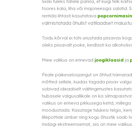
Siiski tuleks tähele panna, et kuigi telk ka
toores kala, liha või majoneesiga salatid.
rentida lihtasti kasutatava
popcornimasin
valmistatada õhulist vatilaadset maiustu
Toidu kõrval ei tohi unustada piisavas kogu
oleks piisavalt jooke, kindlasti ka alkoholiv
Meie valikus on erinevad
joogiklaasid
ja
Peale päikeseloojangut on õhtud hämarad j
mõtted sellele, kuidas tagada piisav valg
sobivad ideaalselt välitingimustes kasuta
hubasele valgusallikale on ka silmapaistv
valikus on erineva pikkusega ketid, milleg
moodustada. Kasutage tulukesi telgis, ker
lillepottide ümber ning kogu õhustik saab h
midagi ekstreemsemat, siis on meie valiku