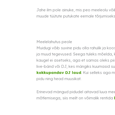
Jahe ilm pole ainuke, mis peo meeleolu võ
muude tüütute putukate eemale tõrjumiseks
Meelelahutus peole
Muidugi võib suvine pidu olla rahulik ja ko
ja muud tegevused. Seega tuleks mõelda,
kaugel ei asetseks, aga et samas oleks piis
live-bänd või DJ, kes mängiks kuumasid suv
kokkupandav DJ laud
. Kui selleks aga 
pidu ning head muusikat.
Erinevad mängud pidudel aitavad luua mee
mõtlemisega, siis meilt on võimalik rentida