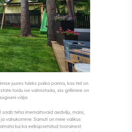
ise juures tuleks paika panna, kas teil on
tate toidu ise valmistada, siis grillimine on
ügiseni välja.
il saab teha imemaitsvaid aedvilju, maisi,
d ja vahukomme. Samuti on meie valikus
amata kui ka eelküpsetatud toorainest.