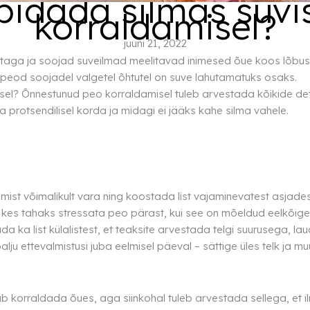
pidada silmas suvi
korraldamisel?
juuni 21, 2022
ja taga ja soojad suveilmad meelitavad inimesed õue koos lõbu
peod soojadel valgetel õhtutel on suve lahutamatuks osaks.
el? Õnnestunud peo korraldamisel tuleb arvestada kõikide det
a protsendilisel korda ja midagi ei jääks kahe silma vahele.
st võimalikult vara ning koostada list vajaminevatest asjadest.
st kes tahaks stressata peo pärast, kui see on mõeldud eelkõig
a ka list külalistest, et teaksite arvestada telgi suurusega, l
alju ettevalmistusi juba eelmisel päeval – sättige üles telk ja m
ab korraldada õues, aga siinkohal tuleb arvestada sellega, et i