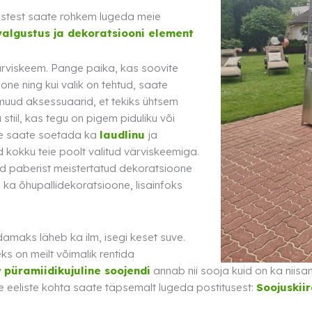
ustest saate rohkem lugeda meie
valgustus ja dekoratsiooni element
värviskeem. Pange paika, kas soovite
ne ning kui valik on tehtud, saate
uud aksessuaarid, et tekiks ühtsem
stiil, kas tegu on pigem piduliku või
ele saate soetada ka
laudlinu
ja
d kokku teie poolt valitud värviskeemiga.
d paberist meistertatud dekoratsioone
a ka õhupallidekoratsioone, lisainfoks
amaks läheb ka ilm, isegi keset suve.
peks on meilt võimalik rentida
v
püramiidikujuline soojendi
annab nii sooja kuid on ka nii
de eeliste kohta saate täpsemalt lugeda postitusest:
Soojuskii