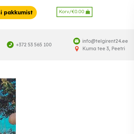
Korv/
€
0.00
i pakkumist
info@telgirent24.ee
+372 53 565 100
Kuma tee 3, Peetri