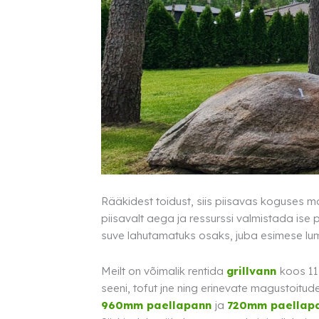
Rääkidest toidust, siis piisavas koguses m
piisavalt aega ja ressurssi valmistada ise p
suve lahutamatuks osaks, juba esimese lume 
Meilt on võimalik rentida
grillvann
koos 11
seeni, tofut jne ning erinevate magustoit
960mm paellapann
ja
720mm paellap