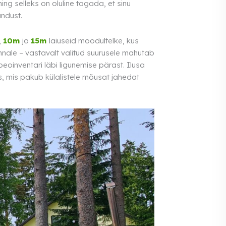
g selleks on oluline tagada, et sinu
andust.
,
10m
ja
15m
laiuseid moodultelke, kus
ale – vastavalt valitud suurusele mahutab
eoinventari läbi ligunemise pärast. Ilusa
us, mis pakub külalistele mõusat jahedat