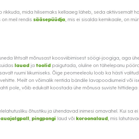
ib rikkuda, mida hilisemaks kellaaeg läheb, seda aktiivsemal
 on meil rendis
sääsepüüdja
, mis ei sisalda kemikaale, on m
osneda lihtsalt mõnusast koosviibimisest söögi-joogiga, aga ühel
 kuidas
lauad
ja
toolid
paigutada, oluline on tähelepanu pöörata
avalt ruumi liikumiseks. Õige peomeeleolu loob ka hästi valitud 
ehitte. Meilt on võimalik rentida bändile lavapoodiumeid või 
mahti pole, võib edukalt koostada ühe mõnusa suviste hittidega
lelahutusliku õhustiku ja ühendavad inimesi omavahel. Kui sa
lauajalgpall
,
pingpongi
laud või
koroonalaud
, mis lahutava