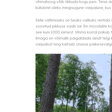
vihmahoog võib rikkuda kogu peo. Teise ää
küllalstel oleks mingisugune varjualune, ku
Selle vältimiseks on heaks valikuks rentida
soovitud pikkuse saab ise 3m moodulite k
see kuni 1000 inimest. Vihma korral pakub t
ilmaga on võimalik paigaldada ainult telgi k
varjualust ning kaitseb otsese päikesevalg