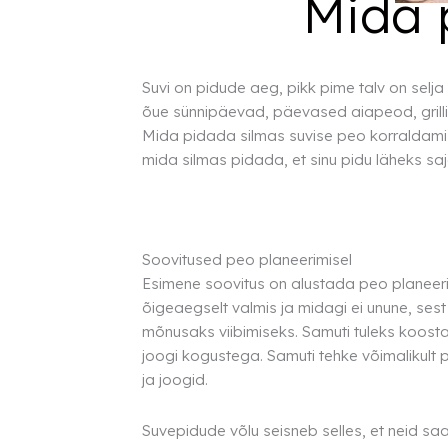
Mida 
laudlinad
Servjetid ja
kaunistused
Toolikatted
Suvi on pidude aeg, pikk pime talv on sel
õue sünnipäevad, päevased aiapeod, grilli
Mida pidada silmas suvise peo korraldamis
mida silmas pidada, et sinu pidu läheks saj
Soovitused peo planeerimisel
Esimene soovitus on alustada peo planeerimi
õigeaegselt valmis ja midagi ei unune, se
mõnusaks viibimiseks. Samuti tuleks koostad
joogi kogustega. Samuti tehke võimalikult p
ja joogid.
Suvepidude võlu seisneb selles, et neid sa